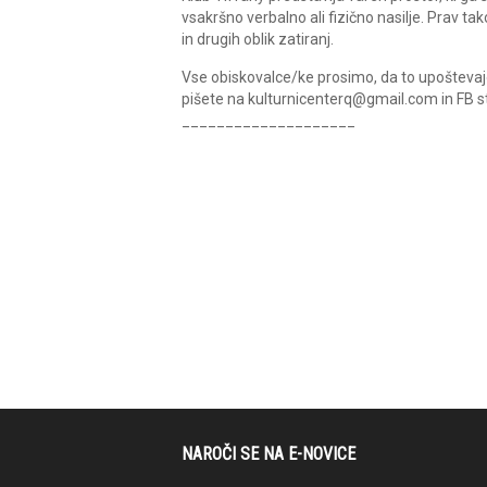
vsakršno verbalno ali fizično nasilje. Prav t
in drugih oblik zatiranj.
Vse obiskovalce/ke prosimo, da to upoštevajo 
pišete na kulturnicenterq@gmail.com in FB st
____________________
NAROČI SE NA E-NOVICE