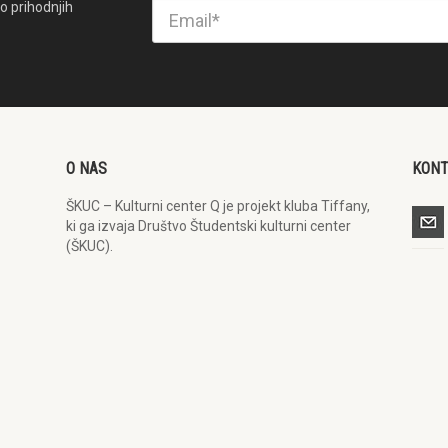
o prihodnjih
O NAS
KON
ŠKUC – Kulturni center Q je projekt kluba Tiffany,
ki ga izvaja Društvo Študentski kulturni center
(ŠKUC).