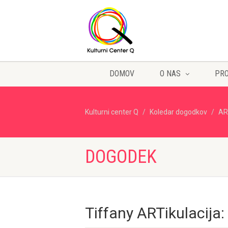
DOMOV
O NAS
PR
Kulturni center Q
Koledar dogodkov
AR
DOGODEK
Tiffany ARTikulacija