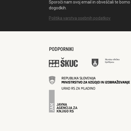
Sporoči nam svoj email in obveščali te bomo 
dogodkih.
Politika varstva osebnih podatkov
PODPORNIKI