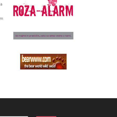
ma
am