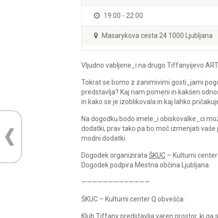
19:00 - 22:00
Masarykova cesta 24 1000 Ljubljana
Vljudno vabljene_i na drugo Tiffanyijevo ARTi
Tokrat se bomo z zanimivimi gosti_jami pogova
predstavlja? Kaj nam pomeni in kakšen odnos
in kako se je izoblikovala in kaj lahko pričak
Na dogodku bodo imele_i obiskovalke_ci možno
dodatki, prav tako pa bo moč izmenjati vaše
modni dodatki.
Dogodek organizirata
ŠKUC
– Kulturni center
Dogodek podpira Mestna občina Ljubljana.
————————–————
ŠKUC – Kulturni center Q obvešča:
Klub Tiffany predstavlja varen prostor, ki g