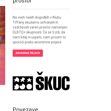
prostor
Na vseh naših dogodkih v Klubu
Tiffany skušamo ustvarjati in
vzdrževati varen prostor namenjen
GLBTQ+ skupnosti. Če se ti zdi, da
nam kdaj ni uspelo, nam prosim to
sporoči preko anonimne prijave.
ANONIMNA PRIJAVA
Povezave