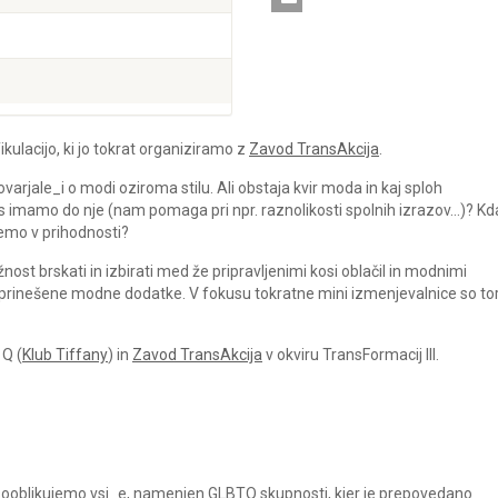
kulacijo, ki jo tokrat organiziramo z
Zavod TransAkcija
.
rjale_i o modi oziroma stilu. Ali obstaja kvir moda in kaj sploh
 imamo do nje (nam pomaga pri npr. raznolikosti spolnih izrazov…)? Kd
ujemo v prihodnosti?
st brskati in izbirati med že pripravljenimi kosi oblačil in modnimi
 prinešene modne dodatke. V fokusu tokratne mini izmenjevalnice so to
 Q (
Klub Tiffany
) in
Zavod TransAkcija
v okviru TransFormacij III.
a sooblikujemo vsi_e, namenjen GLBTQ skupnosti, kjer je prepovedano