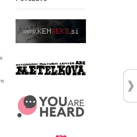
aj
rej