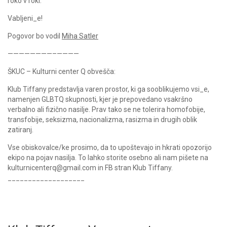
roko v roki.
Vabljeni_e!
Pogovor bo vodil
Miha Satler
————————–————
ŠKUC – Kulturni center Q obvešča:
Klub Tiffany predstavlja varen prostor, ki ga sooblikujemo vsi_e,
namenjen GLBTQ skupnosti, kjer je prepovedano vsakršno
verbalno ali fizično nasilje. Prav tako se ne tolerira homofobije,
transfobije, seksizma, nacionalizma, rasizma in drugih oblik
zatiranj.
Vse obiskovalce/ke prosimo, da to upoštevajo in hkrati opozorijo
ekipo na pojav nasilja. To lahko storite osebno ali nam pišete na
kulturnicenterq@gmail.com in FB stran Klub Tiffany.
___________________