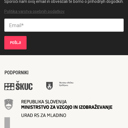
Sporoči nam svoj email in obveščali te bomo o prihodnjih dogodkih.
Politika varstva osebnih podatkov
PODPORNIKI