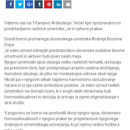
Vabimo vas na Tifanijevo Artikulacijo. Večer kjer spoznavamo in
predstavljamo različne umetnike_ce in njihove prakse.
Gostili bomo priznanega slovenskega umetnika Andreja Brumna
Čopa.
Je eden izmed vidnejših predstavnikov slovenske sodobne likovne
umetnosti in aktiven tudi izven naših meja.
Njegov umetniški opus obsega veliko različnih tematik, izstopajo
pa predvsem tiste, kjer preizprašuje izrazito osebna doživljanja,
tesnobne izkušnje, družbo ter medsebojne odnose okoli njega.
Hkrati pa v njegovih slikah najdemo harmonično občudovanje
narave in iz nje vzete simbolične podobe. Je eden izmed redkih
umetnikov na domači sceni, ki v svojih delih obravnava tudi
homoseksualnost in občutja, ki izvirajo iz njene stigmatizacije v
širši družbi.
V pogovoru se bomo na sprehodili skozi njegov opus, obravnavo
homoseksualnosti v njegovi praksi ter prepletenosti njegovega
življenja in umetniškega ustvarjanja, ki pri njemu vedno hodita z