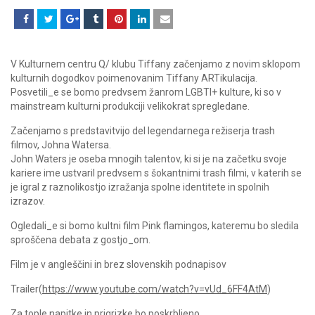
V Kulturnem centru Q/ klubu Tiffany začenjamo z novim sklopom
kulturnih dogodkov poimenovanim Tiffany ARTikulacija.
Posvetili_e se bomo predvsem žanrom LGBTI+ kulture, ki so v
mainstream kulturni produkciji velikokrat spregledane.
Začenjamo s predstavitvijo del legendarnega režiserja trash
filmov, Johna Watersa.
John Waters je oseba mnogih talentov, ki si je na začetku svoje
kariere ime ustvaril predvsem s šokantnimi trash filmi, v katerih se
je igral z raznolikostjo izražanja spolne identitete in spolnih
izrazov.
Ogledali_e si bomo kultni film Pink flamingos, kateremu bo sledila
sproščena debata z gostjo_om.
Film je v angleščini in brez slovenskih podnapisov
Trailer(
https://www.youtube.com/watch?v=vUd_6FF4AtM
)
Za tople napitke in prigrizke bo poskrbljeno.