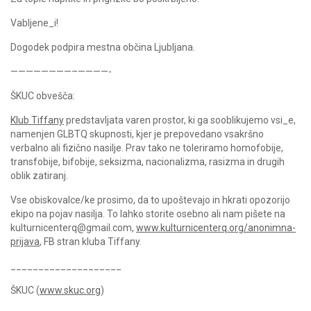
Vabljene_i!
Dogodek podpira mestna občina Ljubljana.
————————–————-
ŠKUC obvešča:
Klub Tiffany
predstavljata varen prostor, ki ga sooblikujemo vsi_e,
namenjen GLBTQ skupnosti, kjer je prepovedano vsakršno
verbalno ali fizično nasilje. Prav tako ne toleriramo homofobije,
transfobije, bifobije, seksizma, nacionalizma, rasizma in drugih
oblik zatiranj.
Vse obiskovalce/ke prosimo, da to upoštevajo in hkrati opozorijo
ekipo na pojav nasilja. To lahko storite osebno ali nam pišete na
kulturnicenterq@gmail.com,
www.kulturnicenterq.org/anonimna-
prijava
, FB stran kluba Tiffany.
____________________
ŠKUC (
www.skuc.org
)