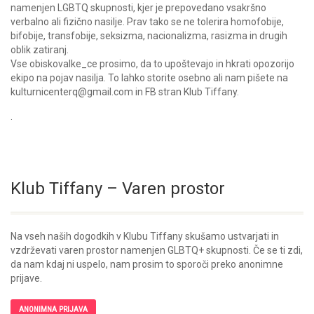
namenjen LGBTQ skupnosti, kjer je prepovedano vsakršno
verbalno ali fizično nasilje. Prav tako se ne tolerira homofobije,
bifobije, transfobije, seksizma, nacionalizma, rasizma in drugih
oblik zatiranj.
Vse obiskovalke_ce prosimo, da to upoštevajo in hkrati opozorijo
ekipo na pojav nasilja. To lahko storite osebno ali nam pišete na
kulturnicenterq@gmail.com in FB stran Klub Tiffany.
.
Klub Tiffany – Varen prostor
Na vseh naših dogodkih v Klubu Tiffany skušamo ustvarjati in
vzdrževati varen prostor namenjen GLBTQ+ skupnosti. Če se ti zdi,
da nam kdaj ni uspelo, nam prosim to sporoči preko anonimne
prijave.
ANONIMNA PRIJAVA