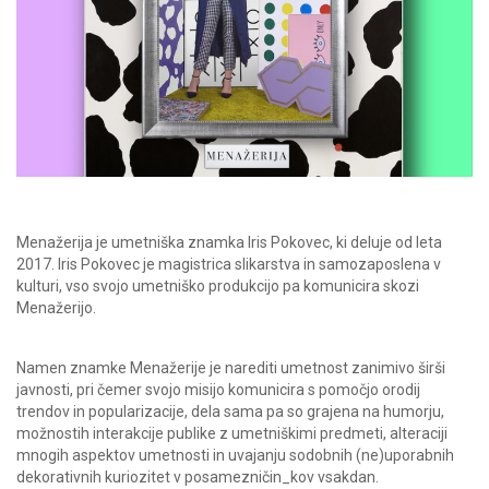
Menažerija je umetniška znamka Iris Pokovec, ki deluje od leta
2017.
Iris Pokovec je magistrica slikarstva in samozaposlena v
kulturi, vso svojo umetniško produkcijo pa komunicira skozi
Menažerijo.
Namen znamke Menažerije je narediti umetnost zanimivo širši
javnosti, pri čemer svojo misijo komunicira s pomočjo orodij
trendov in popularizacije, dela sama pa so grajena na humorju,
možnostih interakcije publike z umetniškimi predmeti, alteraciji
mnogih aspektov umetnosti in uvajanju sodobnih (ne)uporabnih
dekorativnih kuriozitet v posamezničin_kov vsakdan.