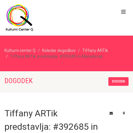
Kulturni center Q
Koledar dogodkov
Tiffany ARTik
Tiffany ARTik predstavlja: #392685 in Menažerija
DOGODEK
DOGODKI
Tiffany ARTik
predstavlja: #392685 in