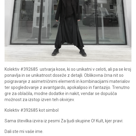
Kolektiv #392685 ustvarja kose, ki so unikatni v celoti, ali pa se kroj
ponavlja in se unikatnost doseže z detajli. Oblikovna črna nit so
poigravanje z asimetričnimi elementi in kombinacijami materialov
ter spogledovanje z avantgardo, apokalipso in fantazijo. Trenutno
gre za oblačila, modne dodatke in nakit, vendar se dopušča
možnost za izstop izven teh okvirjev.
Kolektiv #392685 kot simbol
Sama številka izvira iz pesmi Za ljudi skupine O! Kult, kjer pravi:
Dali ste mi vaše ime.