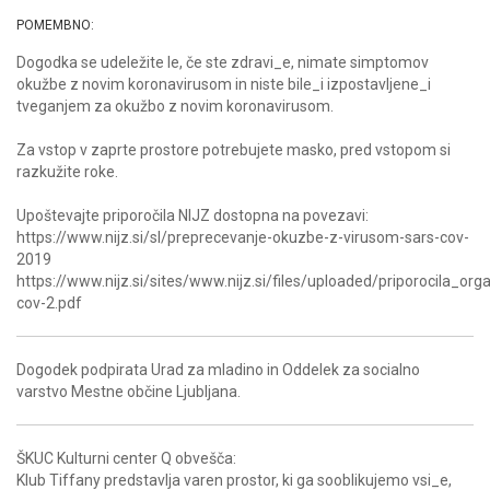
POMEMBNO:
Dogodka se udeležite le, če ste zdravi_e, nimate simptomov
okužbe z novim koronavirusom in niste bile_i izpostavljene_i
tveganjem za okužbo z novim koronavirusom.
Za vstop v zaprte prostore potrebujete masko, pred vstopom si
razkužite roke.
Upoštevajte priporočila NIJZ dostopna na povezavi:
https://www.nijz.si/sl/preprecevanje-okuzbe-z-virusom-sars-cov-
2019
https://www.nijz.si/sites/www.nijz.si/files/uploaded/priporocila_o
cov-2.pdf
Dogodek podpirata Urad za mladino in Oddelek za socialno
varstvo Mestne občine Ljubljana.
ŠKUC Kulturni center Q obvešča:
Klub Tiffany predstavlja varen prostor, ki ga sooblikujemo vsi_e,