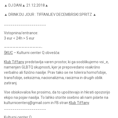
▲ DJ DANI▲ 21.12.2018▲
▲ DRINK DU JOUR : TIFFANIJEV DECEMBRSKI SPRITZ ▲
____________________
Vstopnina/entrance:
3 eur < 24h > 5 eur
————————–————-
ŠKUC
– Kulturni center Q obvešča:
Klub Tiffany
predstavlja varen prostor, ki ga sooblikujemo vsi_e,
namenjen GLBTQ skupnosti, kjer je prepovedano vsakršno
verbalno ali fizično nasilje. Prav tako se ne tolerira homofobije,
transfobije, seksizma, nacionalizma, rasizma in drugih oblik
zatiranj.
Vse obiskovalce/ke prosimo, da to upoštevajo in hkrati opozorijo
ekipo na pojav nasilja. To lahko storite osebno ali nam pišete na
kulturnicenterq@gmail.com in FB stran
Klub Tiffany
.
____________________
Kulturni center Q