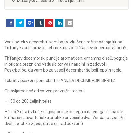
Masarykova cesta 24 1000 Ljubljana
Vsak petek v decembru vam bodo izkušene ročice osebja kluba
Tiffany zvarile prav posebno zabavo: Tiffanijev decembrski punč.
Tiffanijev decembrski punč je aromatičen, omamno dišeč, pogreje
in pričara praznično vzdušje ter vas napolni in zadovolji.
Poskrbel bo, da vam bo za veseli december še bolj lepo in toplo.
Tokrat v posebni ponudbi: TIFFANIJEV DECEMBRSKI SPRITZ
Objavljamo naš edinstven praznični recept:
– 150 do 200 željnih teles
– 1 do 2 dj-a (Izkušene gospodinje prisegajo na enega, če pa ste
kulinarična avanturistka si lahko privoščite dva. Vendar pozor! Pri
dveh se lahko zgodi, da se en rad pokvari.)