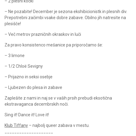
– 2 plesni kocki
– Ne pozabite! December je sezona ekshibicionistk in plesnih div.
Prepotrebni začimbi vsake dobre zabave. Obilno jih natresite na
plesišče!
– Več metrov prazničnih okraskov in luči
Za pravo konsistenco mešanice pa priporočamo še:
– 3 limone
– 1/2 Chloë Sevigny
– Prijazno in seksi osebje
– Ljubezen do plesa in zabave
Zaplešite z nami in naj se v vaših prsih prebudi eksotična
ekstravaganca decembrskih noči.
Sing it! Dance it! Love it!
Klub Tiffany
– najbolj queer zabava v mestu.
____________________