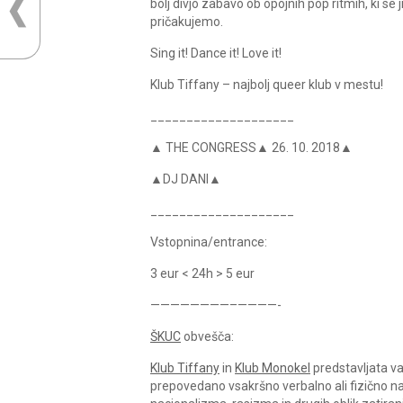
bolj divjo zabavo ob opojnih pop ritmih, ki se j
pričakujemo.
Sing it! Dance it! Love it!
Klub Tiffany – najbolj queer klub v mestu!
____________________
▲ THE CONGRESS▲ 26. 10. 2018▲
▲DJ DANI▲
____________________
Vstopnina/entrance:
3 eur < 24h > 5 eur
————————–————-
ŠKUC
obvešča:
Klub Tiffany
in
Klub Monokel
predstavljata va
prepovedano vsakršno verbalno ali fizično na