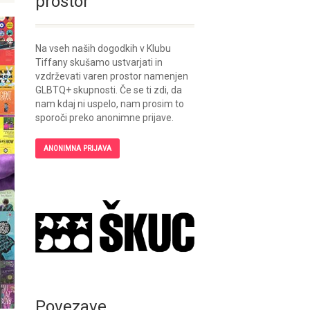
prostor
Na vseh naših dogodkih v Klubu
Tiffany skušamo ustvarjati in
vzdrževati varen prostor namenjen
GLBTQ+ skupnosti. Če se ti zdi, da
nam kdaj ni uspelo, nam prosim to
sporoči preko anonimne prijave.
ANONIMNA PRIJAVA
Povezave