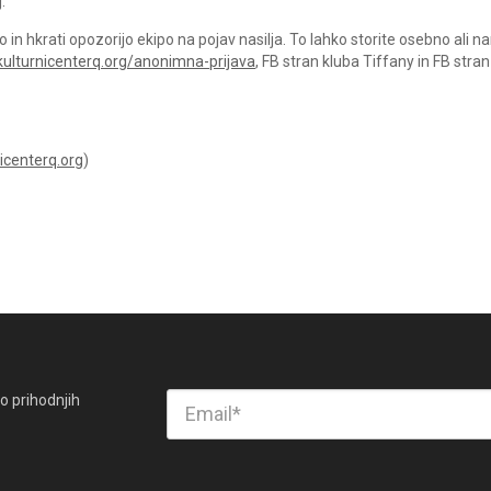
.
in hkrati opozorijo ekipo na pojav nasilja. To lahko storite osebno ali n
ulturnicenterq.org/anonimna-prijava
, FB stran kluba Tiffany in FB stran
icenterq.org
)
o prihodnjih