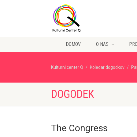
DOMOV
O NAS
PR
Kulturni center Q
Koledar dogodkov
Pa
DOGODEK
The Congress