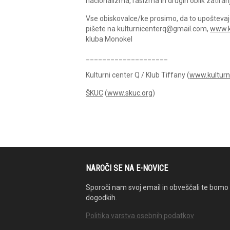
nacionalizma, rasizma in drugih oblik zatiranj
Vse obiskovalce/ke prosimo, da to upoštevajo 
pišete na kulturnicenterq@gmail.com,
www.k
kluba Monokel
____________________
Kulturni center Q / Klub Tiffany (
www.kulturn
ŠKUC
(
www.skuc.org
)
NAROČI SE NA E-NOVICE
Sporoči nam svoj email in obveščali te bomo 
dogodkih.
Politika varstva osebnih podatkov