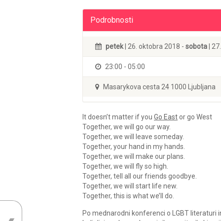
Podrobnosti
petek
| 26. oktobra 2018 -
sobota
| 27
23:00 - 05:00
Masarykova cesta 24 1000 Ljubljana
It doesn’t matter if you
Go East
or go West
Together, we will go our way.
Together, we will leave someday.
Together, your hand in my hands.
Together, we will make our plans.
Together, we will fly so high.
Together, tell all our friends goodbye.
Together, we will start life new.
Together, this is what we’ll do.
Po mednarodni konferenci o LGBT literaturi i