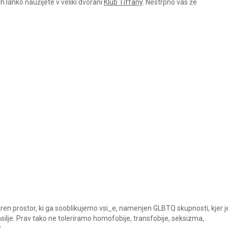
ih lahko naužijete v veliki dvorani
Klub Tiffany
. Nestrpno vas že
ren prostor, ki ga sooblikujemo vsi_e, namenjen GLBTQ skupnosti, kjer j
silje. Prav tako ne toleriramo homofobije, transfobije, seksizma,