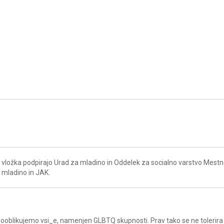
vložka podpirajo Urad za mladino in Oddelek za socialno varstvo Mest
a mladino in JAK.
a sooblikujemo vsi_e, namenjen GLBTQ skupnosti. Prav tako se ne tolerira