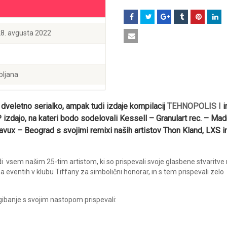
28. avgusta 2022
bljana
veletno serialko, ampak tudi izdaje kompilacij
TEHNOPOLIS I
i
 izdajo, na kateri bodo sodelovali Kessell – Granulart rec. – Madr
lavux – Beograd s svojimi remixi naših artistov Thon Kland, LXS i
di vsem našim 25-tim artistom, ki so prispevali svoje glasbene stvaritve
ventih v klubu Tiffany za simbolični honorar, in s tem prispevali zelo
banje s svojim nastopom prispevali: