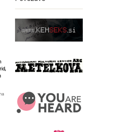
n
id,
n
 na