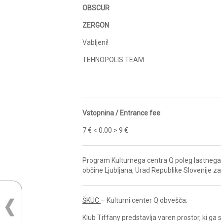
OBSCUR
ZERGON
Vabljeni!
TEHNOPOLIS TEAM
Vstopnina / Entrance fee
:
7 € < 0.00 > 9 €
Program Kulturnega centra Q poleg lastnega 
občine Ljubljana, Urad Republike Slovenije z
ŠKUC
– Kulturni center Q obvešča:
Klub Tiffany predstavlja varen prostor, ki g