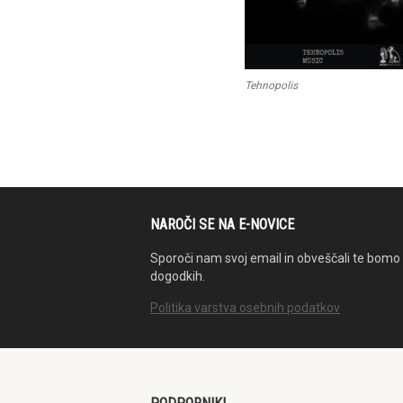
Tehnopolis
NAROČI SE NA E-NOVICE
Sporoči nam svoj email in obveščali te bomo 
dogodkih.
Politika varstva osebnih podatkov