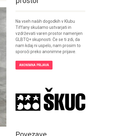
prostor
Na vseh naših dogodkih v Klubu
Tiffany skušamo ustvarjati in
vzdrževati varen prostor namenjen
GLBTQ+ skupnosti. Če se ti zdi, da
nam kdaj ni uspelo, nam prosim to
sporoči preko anonimne prijave.
ANONIMNA PRIJAVA
Povezave