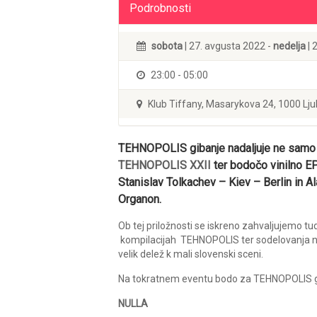
Podrobnosti
sobota
| 27. avgusta 2022 -
nedelja
| 
23:00 - 05:00
Klub Tiffany, Masarykova 24, 1000 Lju
TEHNOPOLIS gibanje nadaljuje ne samo d
TEHNOPOLIS XXII
ter bodočo vinilno EP
Stanislav Tolkachev – Kiev – Berlin in A
Organon.
Ob tej priložnosti se iskreno zahvaljujemo tu
kompilacijah TEHNOPOLIS ter sodelovanja na e
velik delež k mali slovenski sceni.
Na tokratnem eventu bodo za TEHNOPOLIS gi
NULLA