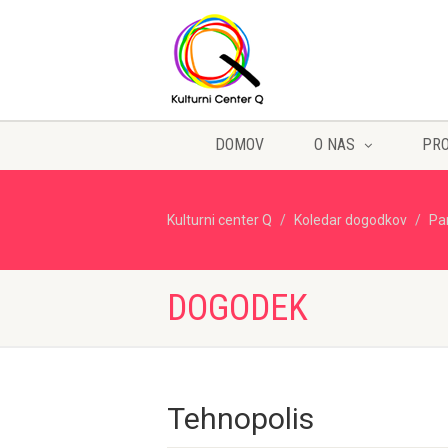
DOMOV
O NAS
PR
Kulturni center Q
Koledar dogodkov
Pa
DOGODEK
Tehnopolis