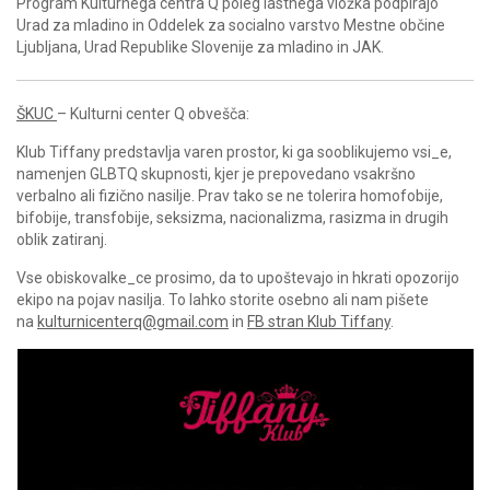
Program Kulturnega centra Q poleg lastnega vložka podpirajo
Urad za mladino in Oddelek za socialno varstvo Mestne občine
Ljubljana, Urad Republike Slovenije za mladino in JAK.
ŠKUC
– Kulturni center Q obvešča:
Klub Tiffany predstavlja varen prostor, ki ga sooblikujemo vsi_e,
namenjen GLBTQ skupnosti, kjer je prepovedano vsakršno
verbalno ali fizično nasilje. Prav tako se ne tolerira homofobije,
bifobije, transfobije, seksizma, nacionalizma, rasizma in drugih
oblik zatiranj.
Vse obiskovalke_ce prosimo, da to upoštevajo in hkrati opozorijo
ekipo na pojav nasilja. To lahko storite osebno ali nam pišete
na
kulturnicenterq@gmail.com
in
FB stran Klub Tiffany
.