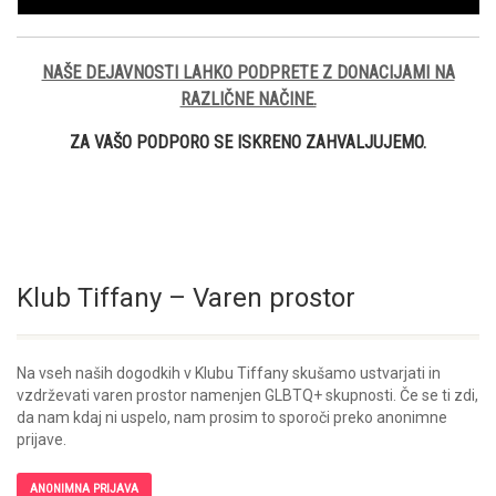
NAŠE DEJAVNOSTI LAHKO PODPRETE Z DONACIJAMI NA
RAZLIČNE NAČINE.
ZA VAŠO PODPORO SE ISKRENO ZAHVALJUJEMO.
Klub Tiffany – Varen prostor
Na vseh naših dogodkih v Klubu Tiffany skušamo ustvarjati in
vzdrževati varen prostor namenjen GLBTQ+ skupnosti. Če se ti zdi,
da nam kdaj ni uspelo, nam prosim to sporoči preko anonimne
prijave.
ANONIMNA PRIJAVA