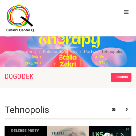
Kulturni center Q
Koledar dogodkov
Party
Tehnopolis
DOGODEK
DOGODKI
Tehnopolis