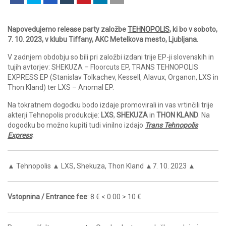
Napovedujemo release party založbe
TEHNOPOLIS
, ki bo v soboto,
7. 10. 2023, v klubu Tiffany, AKC Metelkova mesto, Ljubljana.
V zadnjem obdobju so bili pri založbi izdani trije EP-ji slovenskih in
tujih avtorjev: SHEKUZA – Floorcuts EP, TRANS TEHNOPOLIS
EXPRESS EP (Stanislav Tolkachev, Kessell, Alavux, Organon, LXS in
Thon Kland) ter LXS – Anomal EP.
Na tokratnem dogodku bodo izdaje promovirali in vas vrtinčili trije
akterji Tehnopolis produkcije:
LXS
,
SHEKUZA
in
THON KLAND
. Na
dogodku bo možno kupiti tudi vinilno izdajo
Trans Tehnopolis
Express
.
▲ Tehnopolis ▲ LXS, Shekuza, Thon Kland ▲7. 10. 2023 ▲
Vstopnina / Entrance fee
: 8 € < 0.00 > 10 €