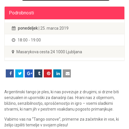
Podrobnosti
ponedeljek
| 25. marca 2019
18:00 - 19:00
Masarykova cesta 24 1000 Ljubljana
Argentinski tango je ples, ki nas povezuje z drugimi, si drzne biti
senzualen in uporniški za današnji čas. Hrani nas z objemom,
bližino, senzibilnostjo, sproščenostjo in igro – vsemi sladkimi
stvarmi, ki nam jih v pestrem vsakdanu pogosto primanjkuje.
Vabimo vas na “Tango osnove”, primerne za začetnike in vse, ki
želijo izpiliti temelje v svojem plesu!