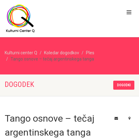
Kulturni center Q
Koledar dogodkov
Ples
Tango osnove – tečaj argentinskega tanga
DOGODEK
DOGODKI
Tango osnove – tečaj
argentinskega tanga