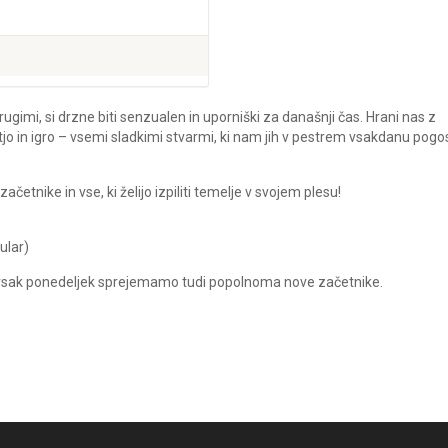
rugimi, si drzne biti senzualen in uporniški za današnji čas. Hrani nas z
tjo in igro – vsemi sladkimi stvarmi, ki nam jih v pestrem vsakdanu pogo
tnike in vse, ki želijo izpiliti temelje v svojem plesu!
ular)
n vsak ponedeljek sprejemamo tudi popolnoma nove začetnike.