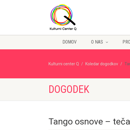
DOMOV
O NAS
PR
Kulturni center Q
Koledar dogodkov
Ta
DOGODEK
Tango osnove – teča