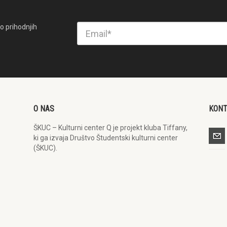
o prihodnjih
O NAS
KON
ŠKUC – Kulturni center Q je projekt kluba Tiffany,
ki ga izvaja Društvo Študentski kulturni center
(ŠKUC).