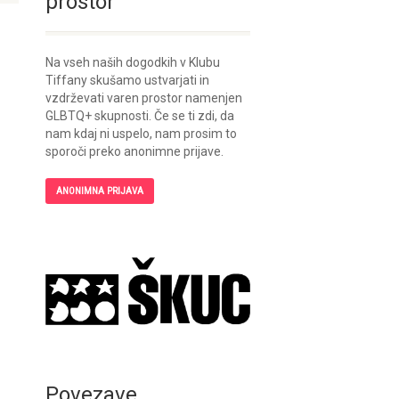
prostor
Na vseh naših dogodkih v Klubu
Tiffany skušamo ustvarjati in
vzdrževati varen prostor namenjen
GLBTQ+ skupnosti. Če se ti zdi, da
nam kdaj ni uspelo, nam prosim to
sporoči preko anonimne prijave.
ANONIMNA PRIJAVA
Povezave