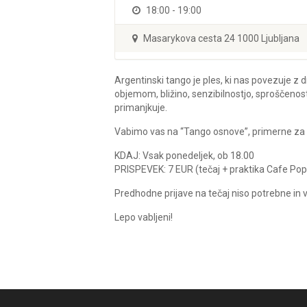
18:00 - 19:00
Masarykova cesta 24 1000 Ljubljana
Argentinski tango je ples, ki nas povezuje z d
objemom, bližino, senzibilnostjo, sproščenos
primanjkuje.
Vabimo vas na “Tango osnove”, primerne za zače
KDAJ: Vsak ponedeljek, ob 18.00
PRISPEVEK: 7 EUR (tečaj + praktika Cafe Pop
Predhodne prijave na tečaj niso potrebne i
Lepo vabljeni!