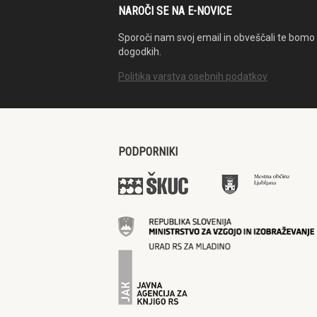
NAROČI SE NA E-NOVICE
Sporoči nam svoj email in obveščali te bomo 
dogodkih.
Politika varstva osebnih podatkov
PODPORNIKI