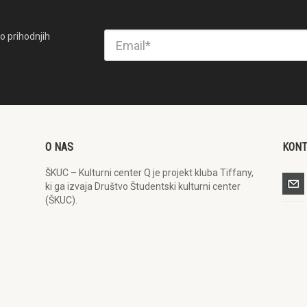
o prihodnjih
O NAS
KON
ŠKUC – Kulturni center Q je projekt kluba Tiffany,
ki ga izvaja Društvo Študentski kulturni center
(ŠKUC).