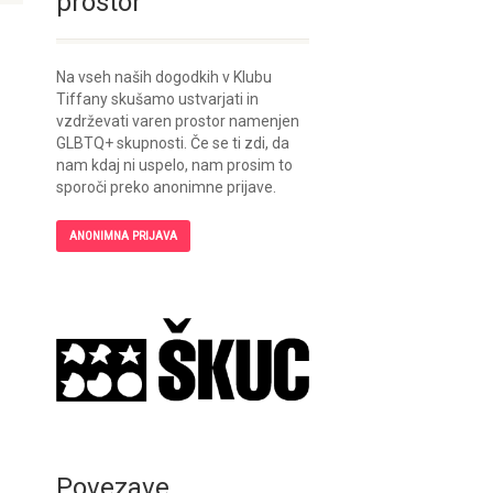
prostor
Na vseh naših dogodkih v Klubu
Tiffany skušamo ustvarjati in
vzdrževati varen prostor namenjen
GLBTQ+ skupnosti. Če se ti zdi, da
nam kdaj ni uspelo, nam prosim to
sporoči preko anonimne prijave.
ANONIMNA PRIJAVA
Povezave