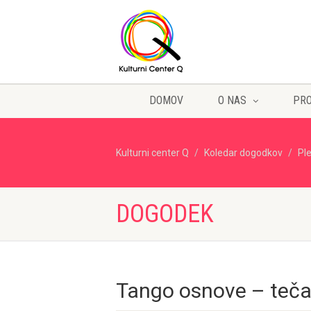
DOMOV
O NAS
PR
Kulturni center Q
Koledar dogodkov
Pl
DOGODEK
Tango osnove – teča