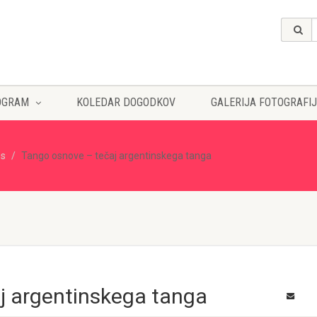
OGRAM
KOLEDAR DOGODKOV
GALERIJA FOTOGRAFIJ
es
Tango osnove – tečaj argentinskega tanga
j argentinskega tanga