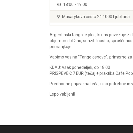
18:00 - 19:00
Masarykova cesta 24 1000 Ljubljana
Argentinski tango je ples, ki nas povezuje z d
objemom, bližino, senzibilnostjo, sproščenos
primanjkuje.
Vabimo vas na “Tango osnove”, primerne za zače
KDAJ: Vsak ponedeljek, ob 18.00
PRISPEVEK: 7 EUR (tečaj + praktika Cafe Pop
Predhodne prijave na tečaj niso potrebne i
Lepo vabljeni!