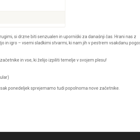
rugimi, si drzne biti senzualen in uporniški za današnji čas. Hrani nas z
tjo in igro – vsemi sladkimi stvarmi, ki nam jih v pestrem vsakdanu pogo
tnike in vse, ki želijo izpiliti temelje v svojem plesu!
ular)
n vsak ponedeljek sprejemamo tudi popolnoma nove začetnike.