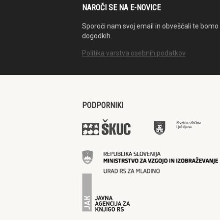
NAROČI SE NA E-NOVICE
Sporoči nam svoj email in obveščali te bomo 
dogodkih.
Politika varstva osebnih podatkov
PODPORNIKI