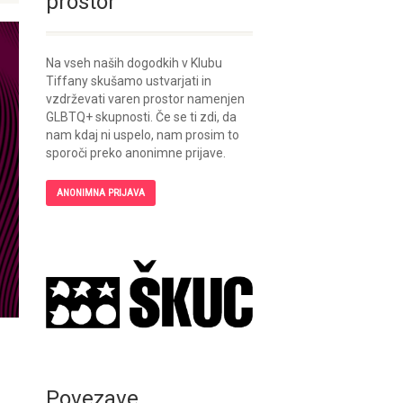
prostor
Na vseh naših dogodkih v Klubu
Tiffany skušamo ustvarjati in
vzdrževati varen prostor namenjen
GLBTQ+ skupnosti. Če se ti zdi, da
nam kdaj ni uspelo, nam prosim to
sporoči preko anonimne prijave.
ANONIMNA PRIJAVA
Povezave