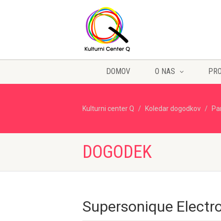
DOMOV
O NAS
PR
Kulturni center Q
Koledar dogodkov
Pa
DOGODEK
Supersonique Electr