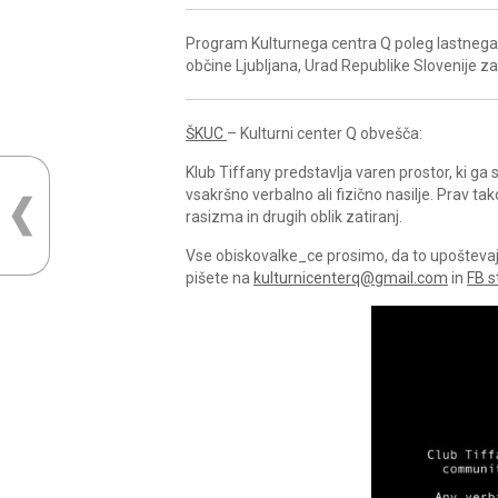
Program Kulturnega centra Q poleg lastnega 
občine Ljubljana, Urad Republike Slovenije z
ŠKUC
– Kulturni center Q obvešča:
Klub Tiffany predstavlja varen prostor, ki g
vsakršno verbalno ali fizično nasilje. Prav ta
rasizma in drugih oblik zatiranj.
Vse obiskovalke_ce prosimo, da to upoštevajo 
pišete na
kulturnicenterq@gmail.com
in
FB s