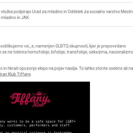
vložka podpirajo Urad za mladino in Oddelek za socialno varstvo Mest
a mladino in JAK.
a sooblikujemo vsi_e, namenjen GLBTQ skupnosti, kjer je prepovedano
ko se ne tolerira homofobije, bifobije, transfobije, seksizma, nacionalizm
in hkrati opozorijo ekipo na pojav nasilja. To lahko storite osebno ali 
tran Klub Tiffany
.