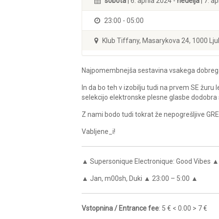
sobota
| 6. aprila 2024 -
nedelja
| 7. a
23:00 - 05:00
Klub Tiffany, Masarykova 24, 1000 Lju
Najpomembnejša sestavina vsakega dobrega 
In da bo teh v izobilju tudi na prvem SE žuru l
selekcijo elektronske plesne glasbe dodobra 
Z nami bodo tudi tokrat že nepogrešljive GR
Vabljene_i!
▲ Supersonique Electronique: Good Vibes ▲ 
▲ Jan, m00sh, Duki ▲ 23:00 – 5:00 ▲
Vstopnina / Entrance fee
: 5 € < 0.00 > 7 €