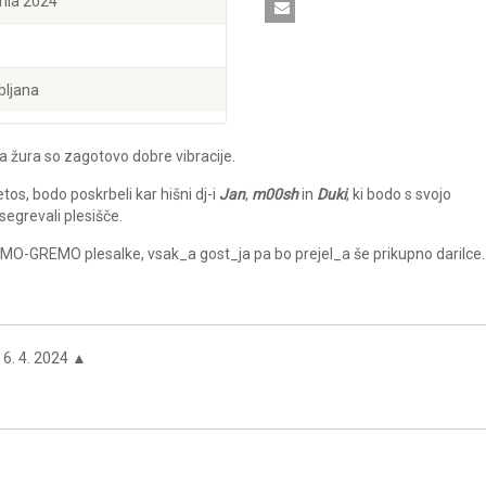
prila 2024
bljana
žura so zagotovo dobre vibracije.
etos, bodo poskrbeli kar hišni dj-i
Jan
,
m00sh
in
Duki
, ki bodo s svojo
segrevali plesišče.
EMO-GREMO plesalke, vsak_a gost_ja pa bo prejel_a še prikupno darilce.
6. 4. 2024 ▲