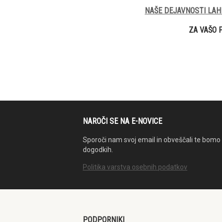
NAŠE DEJAVNOSTI LAH
ZA VAŠO 
NAROČI SE NA E-NOVICE
Sporoči nam svoj email in obveščali te bomo 
dogodkih.
Politika varstva osebnih podatkov
PODPORNIKI