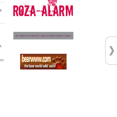
ne
a,
nam