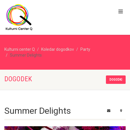
Kulturni center Q
Koledar dogodkov
Party
Summer Delights
DOGODEK
DOGODKI
Summer Delights