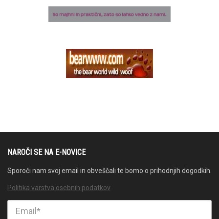
NAROČI SE NA E-NOVICE
Sporoči nam svoj email in obveščali te bomo o prihodnjih dogodkih.
Politika varstva osebnih podatkov