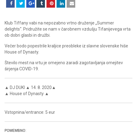
Klub Tiffany vabi na nepozabno vrtno druženje „Summer
delights“. Pridružite se nam v čarobnem vzdušju Tifanijevega vrta
ob dobri glasbi in družbi.
Večer bodo popestrile kraljice preobleke iz slavne slovenske hiše
House of Dynasty.
Število mest na vrtu je omejeno zaradi zagotavljanja omejitev
širjenja COVID-19.
▲ DJ DUKI ▲ 14. 8. 2020▲
▲ House of Dynasty ▲
Vstopnina/entrance: 5 eur
POMEMBNO: