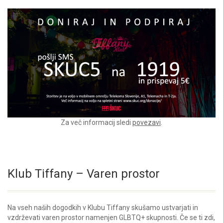
Za več informacij sledi
povezavi
.
Klub Tiffany – Varen prostor
Na vseh naših dogodkih v Klubu Tiffany skušamo ustvarjati in
vzdrževati varen prostor namenjen GLBTQ+ skupnosti. Če se ti zdi,