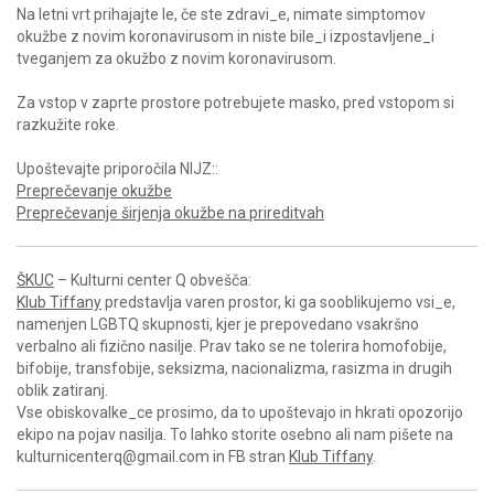
Na letni vrt prihajajte le, če ste zdravi_e, nimate simptomov
okužbe z novim koronavirusom in niste bile_i izpostavljene_i
tveganjem za okužbo z novim koronavirusom.
Za vstop v zaprte prostore potrebujete masko, pred vstopom si
razkužite roke.
Upoštevajte priporočila NIJZ::
Preprečevanje okužbe
Preprečevanje širjenja okužbe na prireditvah
ŠKUC
– Kulturni center Q obvešča:
Klub Tiffany
predstavlja varen prostor, ki ga sooblikujemo vsi_e,
namenjen LGBTQ skupnosti, kjer je prepovedano vsakršno
verbalno ali fizično nasilje. Prav tako se ne tolerira homofobije,
bifobije, transfobije, seksizma, nacionalizma, rasizma in drugih
oblik zatiranj.
Vse obiskovalke_ce prosimo, da to upoštevajo in hkrati opozorijo
ekipo na pojav nasilja. To lahko storite osebno ali nam pišete na
kulturnicenterq@gmail.com in FB stran
Klub Tiffany
.