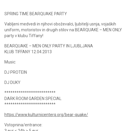
SPRING TIME BEARQUAKE PARTY
Vabljeni medvedi in njihovi oboževalci, ljubitelji usnja, vojaških
uniform, motoristov in drugih stilov na BEARQUAKE – MEN ONLY
party v klubu Tiffany!
BEARQUAKE – MEN ONLY PARTY IN LJUBLJANA
KLUB TIFFANY 12.04.2013
Music:
DJ PROTEIN
DJ DUKY
*************************
DARK ROOM GARDEN SPECIAL
*************************
https://
www.kulturnicenterq.org/
bear-quake/
Vstopnina/entrance:
3 eur < 24h > 5 eur