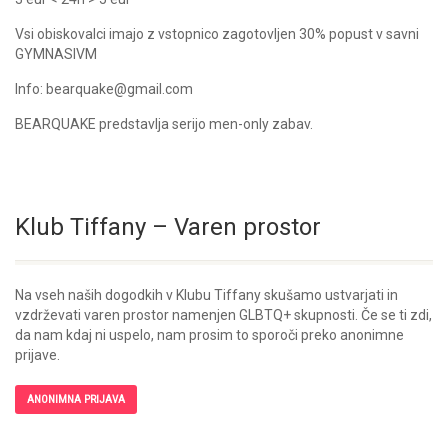
Vsi obiskovalci imajo z vstopnico zagotovljen 30% popust v savni
GYMNASIVM
Info: bearquake@gmail.com
BEARQUAKE predstavlja serijo men-only zabav.
Klub Tiffany – Varen prostor
Na vseh naših dogodkih v Klubu Tiffany skušamo ustvarjati in
vzdrževati varen prostor namenjen GLBTQ+ skupnosti. Če se ti zdi,
da nam kdaj ni uspelo, nam prosim to sporoči preko anonimne
prijave.
ANONIMNA PRIJAVA