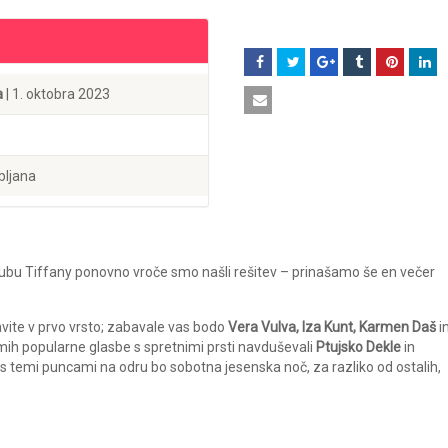
a
| 1. oktobra 2023
bljana
klubu Tiffany ponovno vroče smo našli rešitev – prinašamo še en večer
avite v prvo vrsto; zabavale vas bodo
Vera Vulva, Iza Kunt, Karmen Daš
i
tmih popularne glasbe s spretnimi prsti navduševali
Ptujsko Dekle
in
e, s temi puncami na odru bo sobotna jesenska noč, za razliko od ostalih,