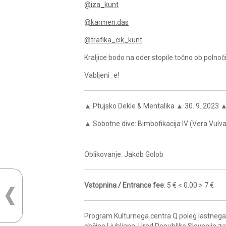
@iza_kunt
@karmen.das
@trafika_cik_kunt
Kraljice bodo na oder stopile točno ob polnoči
Vabljeni_e!
▲ Ptujsko Dekle & Mentalika ▲ 30. 9. 2023 
▲ Sobotne dive: Bimbofikacija IV (Vera Vulva
Oblikovanje: Jakob Golob
Vstopnina / Entrance fee
: 5 € < 0.00 > 7 €
Program Kulturnega centra Q poleg lastnega 
občine Ljubljana, Urad Republike Slovenije z