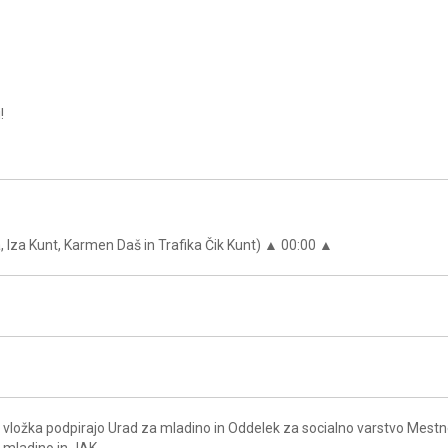
!
▲
, Iza Kunt, Karmen Daš in Trafika Čik Kunt) ▲ 00:00 ▲
vložka podpirajo Urad za mladino in Oddelek za socialno varstvo Mest
a mladino in JAK.