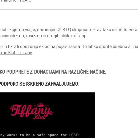
a sooblikujemo vsi_e, namenjen GLBTQ skupnosti. Prav tako se ne tolerira
acionalizma, rasizma in drugih oblik zatiranj.
in hkrati opozorijo ekipo na pojav nasilja. To lahko storite osebno ali 
tran Klub Tiffany
.
KO PODPRETE Z DONACIJAMI NA RAZLIČNE NAČINE.
PODPORO SE ISKRENO ZAHVALJUJEMO.