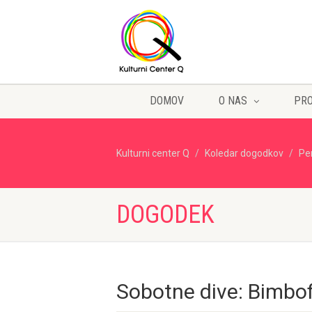
DOMOV
O NAS
PR
Kulturni center Q
Koledar dogodkov
Pe
DOGODEK
Sobotne dive: Bimbof