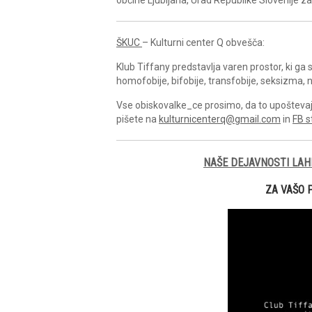
ŠKUC
– Kulturni center Q obvešča:
Klub Tiffany predstavlja varen prostor, ki g
homofobije, bifobije, transfobije, seksizma, n
Vse obiskovalke_ce prosimo, da to upoštevajo 
pišete na
kulturnicenterq@gmail.com
in
FB s
NAŠE DEJAVNOSTI LAH
ZA VAŠO 