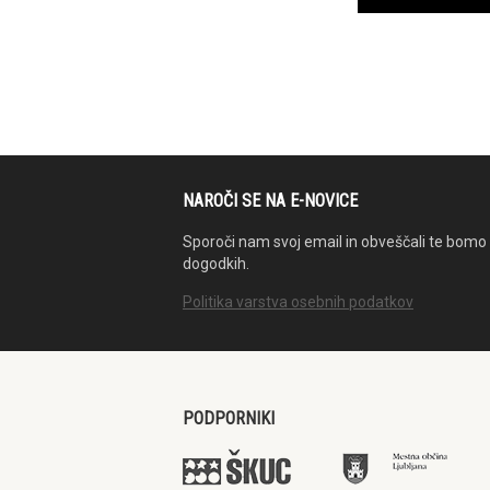
NAROČI SE NA E-NOVICE
Sporoči nam svoj email in obveščali te bomo 
dogodkih.
Politika varstva osebnih podatkov
PODPORNIKI