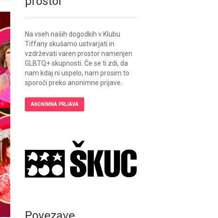
prostor
Na vseh naših dogodkih v Klubu
Tiffany skušamo ustvarjati in
vzdrževati varen prostor namenjen
GLBTQ+ skupnosti. Če se ti zdi, da
nam kdaj ni uspelo, nam prosim to
sporoči preko anonimne prijave.
ANONIMNA PRIJAVA
Povezave