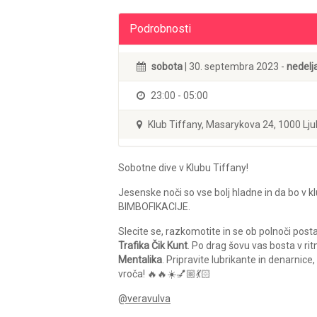
Podrobnosti
sobota
| 30. septembra 2023 -
nedelj
23:00 - 05:00
Klub Tiffany, Masarykova 24, 1000 Lju
Sobotne dive v Klubu Tiffany!
Jesenske noči so vse bolj hladne in da bo v 
BIMBOFIKACIJE.
Slecite se, razkomotite in se ob polnoči post
Trafika Čik Kunt
. Po drag šovu vas bosta v ri
Mentalika
. Pripravite lubrikante in denarnic
vroča! 🔥🔥☀️💅🏼💃🏻
@veravulva