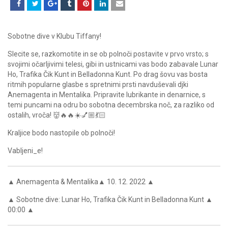
Sobotne dive v Klubu Tiffany!
Slecite se, razkomotite in se ob polnoči postavite v prvo vrsto; s
svojimi očarljivimi telesi, gibi in ustnicami vas bodo zabavale Lunar
Ho, Trafika Čik Kunt in Belladonna Kunt. Po drag šovu vas bosta
ritmih popularne glasbe s spretnimi prsti navduševali djki
Anemagenta in Mentalika. Pripravite lubrikante in denarnice, s
temi puncami na odru bo sobotna decembrska noč, za razliko od
ostalih, vroča! 👹🔥🔥☀️💅🏼💃🏻
Kraljice bodo nastopile ob polnoči!
Vabljeni_e!
▲ Anemagenta & Mentalika▲ 10. 12. 2022 ▲
▲ Sobotne dive: Lunar Ho, Trafika Čik Kunt in Belladonna Kunt ▲
00:00 ▲