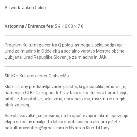
Artwork: Jakob Golob
Vstopnina / Entrance fee
: 5 € < 0.00 > 7 €
Program Kulturnega centra Q poleg lastnega vložka podpirajo
Urad za mladino in Oddelek za socialno varstvo Mestne občine
Ljubljana, Urad Republike Slovenije za mladino in JAK.
ŠKUC
– Kulturni center Q obvešča:
Klub Tiffany predstavlja varen prostor, ki ga sooblikujemo vsi_e,
namenjen GLBTQ skupnosti. Prav tako se ne tolerira homofobije,
bifobije, transfobije, seksizma, nacionalizma, rasizma in drugih
oblik zatiranj.
Vse obiskovalke_ce prosimo, da to upoštevajo in hkrati opozorijo
ekipo na pojav nasilja. To lahko storite osebno ali nam pišete
na
kulturnicenterq@gmail.com
in
FB stran Klub Tiffany
.