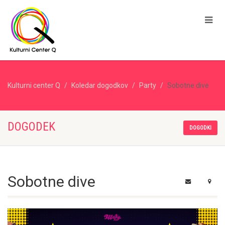
Kulturni center Q
Koledar dogodkov
Party
Sobotne dive
DOGODEK
DOGODKI
Sobotne dive