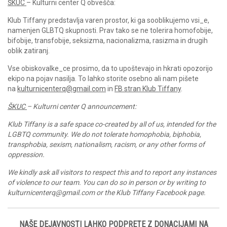
ŠKUC
– Kulturni center Q obvešča:
Klub Tiffany predstavlja varen prostor, ki ga sooblikujemo vsi_e,
namenjen GLBTQ skupnosti. Prav tako se ne tolerira homofobije,
bifobije, transfobije, seksizma, nacionalizma, rasizma in drugih
oblik zatiranj.
Vse obiskovalke_ce prosimo, da to upoštevajo in hkrati opozorijo
ekipo na pojav nasilja. To lahko storite osebno ali nam pišete
na
kulturnicenterq@gmail.com
in
FB stran Klub Tiffany
.
ŠKUC
– Kulturni center Q announcement:
Klub Tiffany is a safe space co-created by all of us, intended for the
LGBTQ community. We do not tolerate homophobia, biphobia,
transphobia, sexism, nationalism, racism, or any other forms of
oppression.
We kindly ask all visitors to respect this and to report any instances
of violence to our team. You can do so in person or by writing to
kulturnicenterq@gmail.com or the
Klub Tiffany Facebook page
.
NAŠE DEJAVNOSTI LAHKO PODPRETE Z DONACIJAMI NA