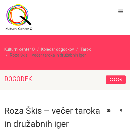
Kulturni center Q
Koledar dogodkov
Tarok
Roza Škis – večer taroka in družabnih iger
DOGODEK
DOGODKI
Roza Škis – večer taroka
in družabnih iger