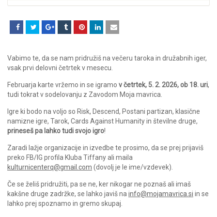
Vabimo te, da se nam pridružiš na večeru taroka in družabnih iger,
vsak prvi delovni četrtek v mesecu.
Februarja karte vržemo in se igramo
v četrtek, 5. 2. 2026, ob 18. uri
,
tudi tokrat v sodelovanju z Zavodom Moja mavrica.
Igre ki bodo na voljo so Risk, Descend, Postani partizan, klasične
namizne igre, Tarok, Cards Against Humanity in številne druge,
prineseš pa lahko tudi svojo igro
!
Zaradi lažje organizacije in izvedbe te prosimo, da se prej prijaviš
preko FB/IG profila Kluba Tiffany ali maila
kulturnicenterq@gmail.com
(dovolj je le ime/vzdevek).
Če se želiš pridružiti, pa se ne, ker nikogar ne poznaš ali imaš
kakšne druge zadržke, se lahko javiš na
info@mojamavrica.si
in se
lahko prej spoznamo in gremo skupaj.