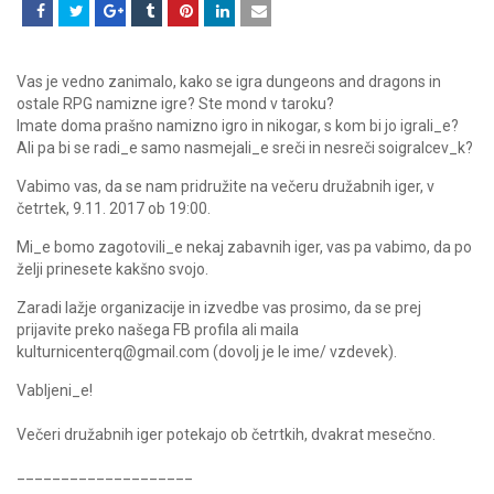
Vas je vedno zanimalo, kako se igra dungeons and dragons in
ostale RPG namizne igre? Ste mond v taroku?
Imate doma prašno namizno igro in nikogar, s kom bi jo igrali_e?
Ali pa bi se radi_e samo nasmejali_e sreči in nesreči soigralcev_k?
Vabimo vas, da se nam pridružite na večeru družabnih iger, v
četrtek, 9.11. 2017 ob 19:00.
Mi_e bomo zagotovili_e nekaj zabavnih iger, vas pa vabimo, da po
želji prinesete kakšno svojo.
Zaradi lažje organizacije in izvedbe vas prosimo, da se prej
prijavite preko našega FB profila ali maila
kulturnicenterq@gmail.com (dovolj je le ime/ vzdevek).
Vabljeni_e!
Večeri družabnih iger potekajo ob četrtkih, dvakrat mesečno.
____________________