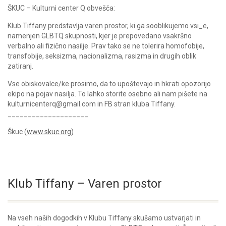
ŠKUC – Kulturni center Q obvešča:
Klub Tiffany predstavlja varen prostor, ki ga sooblikujemo vsi_e,
namenjen GLBTQ skupnosti, kjer je prepovedano vsakršno
verbalno ali fizično nasilje. Prav tako se ne tolerira homofobije,
transfobije, seksizma, nacionalizma, rasizma in drugih oblik
zatiranj.
Vse obiskovalce/ke prosimo, da to upoštevajo in hkrati opozorijo
ekipo na pojav nasilja. To lahko storite osebno ali nam pišete na
kulturnicenterq@gmail.com in FB stran kluba Tiffany.
____________________
Škuc (
www.skuc.org
)
Klub Tiffany – Varen prostor
Na vseh naših dogodkih v Klubu Tiffany skušamo ustvarjati in