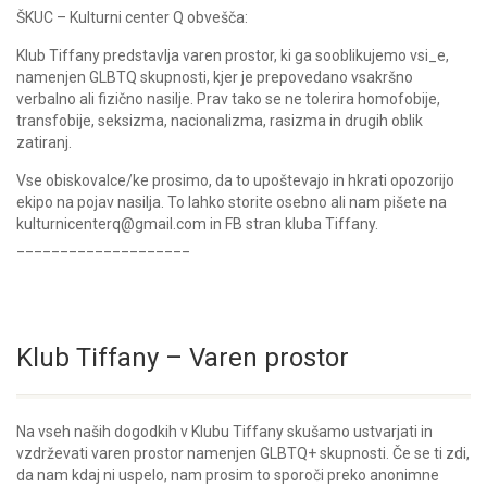
ŠKUC – Kulturni center Q obvešča:
Klub Tiffany predstavlja varen prostor, ki ga sooblikujemo vsi_e,
namenjen GLBTQ skupnosti, kjer je prepovedano vsakršno
verbalno ali fizično nasilje. Prav tako se ne tolerira homofobije,
transfobije, seksizma, nacionalizma, rasizma in drugih oblik
zatiranj.
Vse obiskovalce/ke prosimo, da to upoštevajo in hkrati opozorijo
ekipo na pojav nasilja. To lahko storite osebno ali nam pišete na
kulturnicenterq@gmail.com in FB stran kluba Tiffany.
____________________
Klub Tiffany – Varen prostor
Na vseh naših dogodkih v Klubu Tiffany skušamo ustvarjati in
vzdrževati varen prostor namenjen GLBTQ+ skupnosti. Če se ti zdi,
da nam kdaj ni uspelo, nam prosim to sporoči preko anonimne