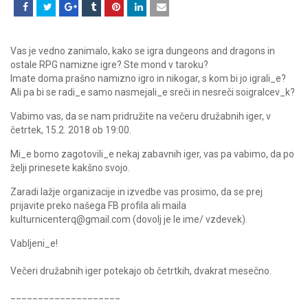
Vas je vedno zanimalo, kako se igra dungeons and dragons in
ostale RPG namizne igre? Ste mond v taroku?
Imate doma prašno namizno igro in nikogar, s kom bi jo igrali_e?
Ali pa bi se radi_e samo nasmejali_e sreči in nesreči soigralcev_k?
Vabimo vas, da se nam pridružite na večeru družabnih iger, v
četrtek, 15.2. 2018 ob 19:00.
Mi_e bomo zagotovili_e nekaj zabavnih iger, vas pa vabimo, da po
želji prinesete kakšno svojo.
Zaradi lažje organizacije in izvedbe vas prosimo, da se prej
prijavite preko našega FB profila ali maila
kulturnicenterq@gmail.com (dovolj je le ime/ vzdevek).
Vabljeni_e!
Večeri družabnih iger potekajo ob četrtkih, dvakrat mesečno.
____________________