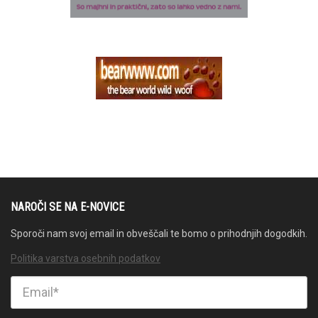
NAROČI SE NA E-NOVICE
Sporoči nam svoj email in obveščali te bomo o prihodnjih dogodkih.
Politika varstva osebnih podatkov