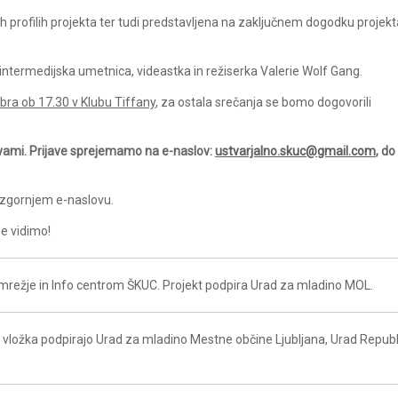
h profilih projekta ter tudi predstavljena na zaključnem dogodku projekt
intermedijska umetnica, videastka in režiserka Valerie Wolf Gang.
bra ob 17.30 v Klubu Tiffany
, za ostala srečanja se bomo dogovorili
javami. Prijave sprejemamo na e-naslov:
ustvarjalno.skuc@gmail.com
, do
 zgornjem e-naslovu.
Se vidimo!
mrežje in Info centrom ŠKUC. Projekt podpira Urad za mladino MOL.
vložka podpirajo Urad za mladino Mestne občine Ljubljana, Urad Republ