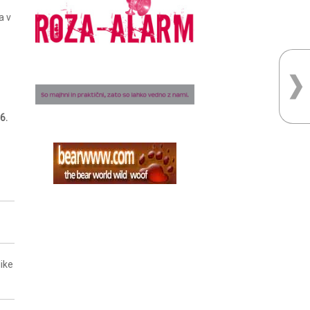
a v
 6.
ike