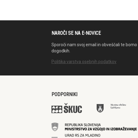
NAROČI SE NA E-NOVICE
Sporoči nam svoj email in obveščali te bomo 
dogodkih.
Politika varstva osebnih podatkov
PODPORNIKI