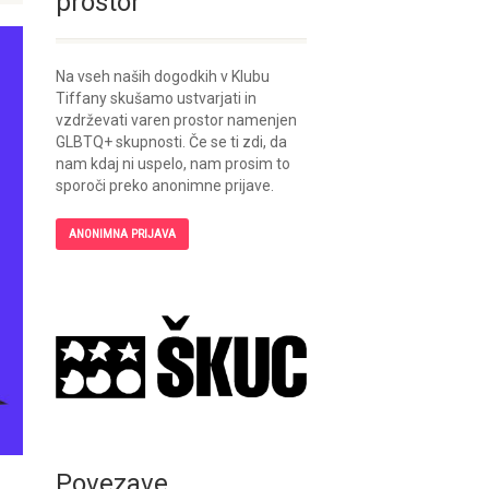
prostor
Na vseh naših dogodkih v Klubu
Tiffany skušamo ustvarjati in
vzdrževati varen prostor namenjen
GLBTQ+ skupnosti. Če se ti zdi, da
nam kdaj ni uspelo, nam prosim to
sporoči preko anonimne prijave.
ANONIMNA PRIJAVA
Povezave