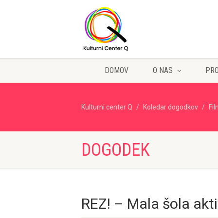
DOMOV
O NAS
PR
Kulturni center Q
Koledar dogodkov
Fi
DOGODEK
REZ! – Mala šola akt