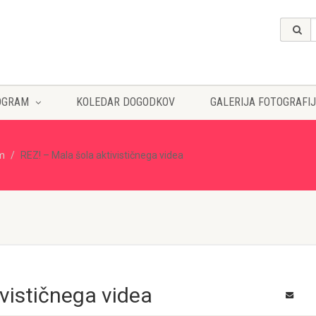
OGRAM
KOLEDAR DOGODKOV
GALERIJA FOTOGRAFIJ
lm
REZ! – Mala šola aktivističnega videa
ivističnega videa