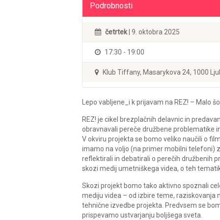
Podrobnosti
četrtek
| 9. oktobra 2025
17:30 - 19:00
Klub Tiffany, Masarykova 24, 1000 Lju
Lepo vabljene_i k prijavam na REZ! – Malo šol
REZ! je cikel brezplačnih delavnic in preda
obravnavali pereče družbene problematike in
V okviru projekta se bomo veliko naučili o films
imamo na voljo (na primer mobilni telefoni) 
reflektirali in debatirali o perečih družbenih
skozi medij umetniškega videa, o teh temat
Skozi projekt bomo tako aktivno spoznali c
mediju videa – od izbire teme, raziskovanja
tehnične izvedbe projekta. Predvsem se bomo s
prispevamo ustvarjanju boljšega sveta.