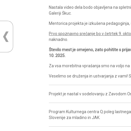
Nastala video dela bodo objavljena na spletni
Galeriji Škuc.
Mentorica projekta je izkušena pedagoginja, 
Prvo spoznavno srečanje bo v četrtek 9. okto
naknadno.
Število mest je omejeno, zato pohitite s pri
10. 2025.
Za vsa morebitna vprašanja smo na voljo na
Veselimo se druženja in ustvarjanja z vami! 
Projekt je nastal v sodelovanju z Zavodom O
Program Kulturnega centra Q poleg lastnega 
Slovenije za mladino in JAK.