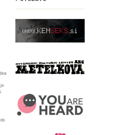
idea
 jo
,
 do