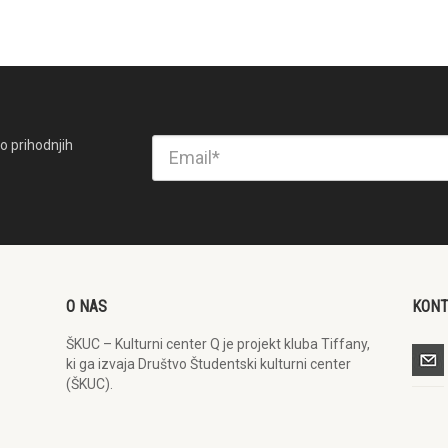
o prihodnjih
O NAS
KON
ŠKUC – Kulturni center Q je projekt kluba Tiffany,
ki ga izvaja Društvo Študentski kulturni center
(ŠKUC).