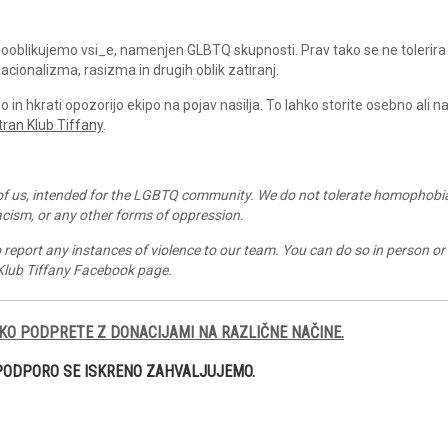
a sooblikujemo vsi_e, namenjen GLBTQ skupnosti. Prav tako se ne tolerira
acionalizma, rasizma in drugih oblik zatiranj.
in hkrati opozorijo ekipo na pojav nasilja. To lahko storite osebno ali 
tran Klub Tiffany
.
l of us, intended for the LGBTQ community. We do not tolerate homophobi
acism, or any other forms of oppression.
to report any instances of violence to our team. You can do so in person or
Klub Tiffany Facebook page
.
KO PODPRETE Z DONACIJAMI NA RAZLIČNE NAČINE.
PODPORO SE ISKRENO ZAHVALJUJEMO.