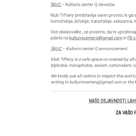
ŠKUC
– Kulturni center Q obvešča:
Klub Tiffany predstavlja varen prostor, ki g
homofobije, bifobije, transfobije, seksizma, n
Vse obiskovalke_ce prosimo, da to upoštevajo 
pišete na
kulturnicenterq@gmail.com
in
FB s
ŠKUC
– Kulturni center Q announcement:
Klub Tiffany is a safe space co-created by al
biphobia, transphobia, sexism, nationalism, r
We kindly ask all visitors to respect this and 
writing to kulturnicenterq@gmail.com or the
NAŠE DEJAVNOSTI LAH
ZA VAŠO 