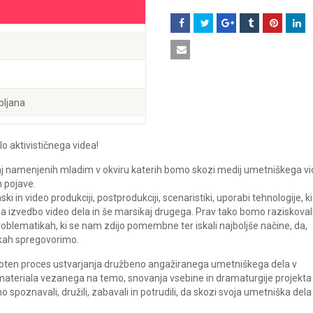
bljana
o aktivističnega videa!
vanj namenjenih mladim v okviru katerih bomo skozi medij umetniškega v
 pojave.
ki in video produkciji, postprodukciji, scenaristiki, uporabi tehnologije, ki
za izvedbo video dela in še marsikaj drugega. Prav tako bomo raziskovali
 problematikah, ki se nam zdijo pomembne ter iskali najboljše načine, da,
ikah spregovorimo.
eloten proces ustvarjanja družbeno angažiranega umetniškega dela v
 materiala vezanega na temo, snovanja vsebine in dramaturgije projekta
poznavali, družili, zabavali in potrudili, da skozi svoja umetniška dela