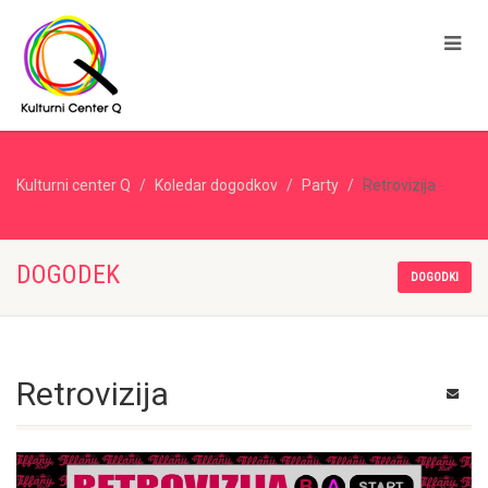
Kulturni center Q
Koledar dogodkov
Party
Retrovizija
DOGODEK
DOGODKI
Retrovizija