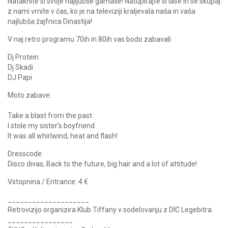
Nataknite si svoje najljubše gamaše! Natupirajte si lase in se skupaj
z nami vrnite v čas, ko je na televiziji kraljevala naša in vaša
najlubša žajfnica Dinastija!
V naj retro programu 70ih in 80ih vas bodo zabavali
Dj Protein
Dj Skadi
DJ Papi
Moto zabave:
Take a blast from the past
I stole my sister’s boyfriend
It was all whirlwind, heat and flash!
Dresscode:
Disco divas, Back to the future, big hair and a lot of attitude!
Vstopnina / Entrance: 4 €
____________________
Retrovizijo organizira Klub Tiffany v sodelovanju z DIC Legebitra.
________________