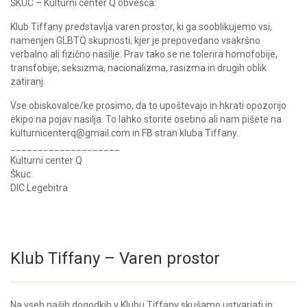
ŠKUC – Kulturni center Q obvešča:
Klub Tiffany predstavlja varen prostor, ki ga sooblikujemo vsi,
namenjen GLBTQ skupnosti, kjer je prepovedano vsakršno
verbalno ali fizično nasilje. Prav tako se ne tolerira homofobije,
transfobije, seksizma, nacionalizma, rasizma in drugih oblik
zatiranj.
Vse obiskovalce/ke prosimo, da to upoštevajo in hkrati opozorijo
ekipo na pojav nasilja. To lahko storite osebno ali nam pišete na
kulturnicenterq@gmail.com in FB stran kluba Tiffany.
____________________
Kulturni center Q
Škuc
DIC Legebitra
Klub Tiffany – Varen prostor
Na vseh naših dogodkih v Klubu Tiffany skušamo ustvarjati in