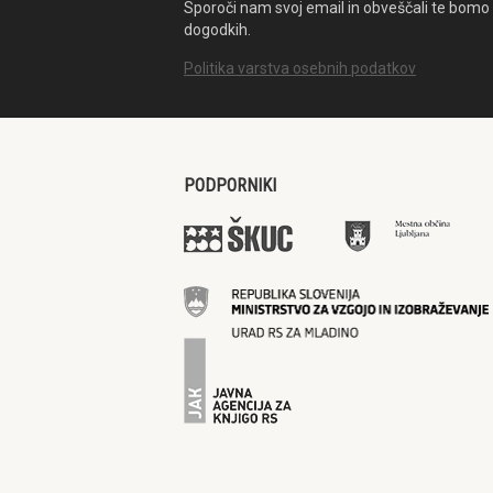
Sporoči nam svoj email in obveščali te bomo 
dogodkih.
Politika varstva osebnih podatkov
PODPORNIKI