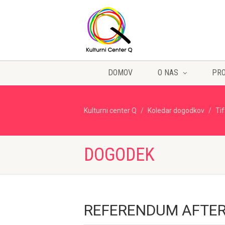
DOMOV
O NAS
PR
Kulturni center Q
Koledar dogodkov
Ti
DOGODEK
REFERENDUM AFTER