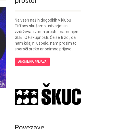
prostor
Na vseh naših dogodkih v Klubu
Tiffany skušamo ustvarjati in
vzdrževati varen prostor namenjen
GLBTQ+ skupnosti. Če se ti zdi, da
nam kdaj ni uspelo, nam prosim to
sporoči preko anonimne prijave.
ANONIMNA PRIJAVA
Povezave