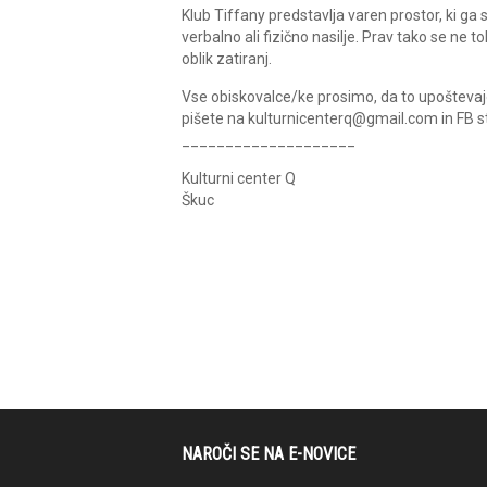
Klub Tiffany predstavlja varen prostor, ki g
verbalno ali fizično nasilje. Prav tako se ne 
oblik zatiranj.
Vse obiskovalce/ke prosimo, da to upoštevajo 
pišete na kulturnicenterq@gmail.com in FB st
____________________
Kulturni center Q
Škuc
NAROČI SE NA E-NOVICE