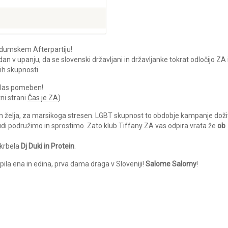
ndumskem Afterpartiju!
 v upanju, da se slovenski državljani in državljanke tokrat odločijo ZA 
ih skupnosti.
 glas pomeben!
ni strani
Čas je ZA
)
 in želja, za marsikoga stresen. LGBT skupnost to obdobje kampanje doži
tudi podružimo in sprostimo. Zato klub Tiffany ZA vas odpira vrata že
ob
skrbela
Dj Duki in Protein
.
a ena in edina, prva dama draga v Sloveniji!
Salome Salomy
!