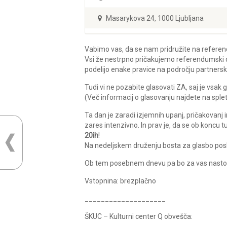
Masarykova 24, 1000 Ljubljana
Vabimo vas, da se nam pridružite na refere
Vsi že nestrpno pričakujemo referendumski dan
podelijo enake pravice na področju partnersk
Tudi vi ne pozabite glasovati ZA, saj je vsak
(Več informacij o glasovanju najdete na splet
Ta dan je zaradi izjemnih upanj, pričakovanj
zares intenzivno. In prav je, da se ob koncu 
20ih
!
Na nedeljskem druženju bosta za glasbo po
Ob tem posebnem dnevu pa bo za vas nastopil
Vstopnina: brezplačno
____________________
ŠKUC – Kulturni center Q obvešča: