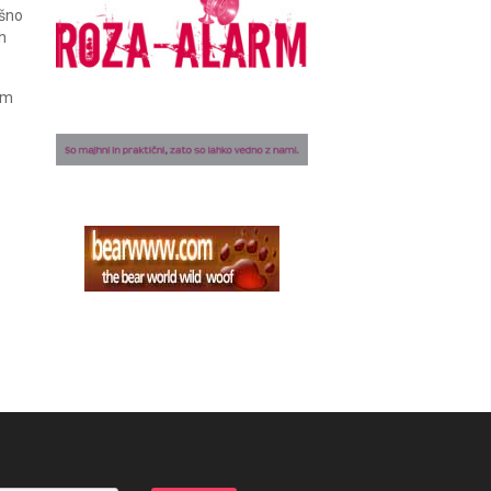
ršno
h
am