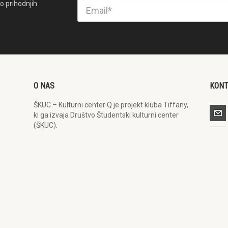
o prihodnjih
O NAS
KON
ŠKUC – Kulturni center Q je projekt kluba Tiffany,
ki ga izvaja Društvo Študentski kulturni center
(ŠKUC).