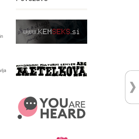
in
vlja