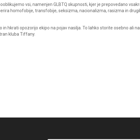
a sooblikujemo vsi, namenjen GLBTQ skupnosti, kjer je prepovedano vsak
tolerira homofobije, transfobije, seksizma, nacionalizma, rasizma in drugi
in hkrati opozorijo ekipo na pojav nasilja. To lahko storite osebno ali n
ran kluba Tiffany.