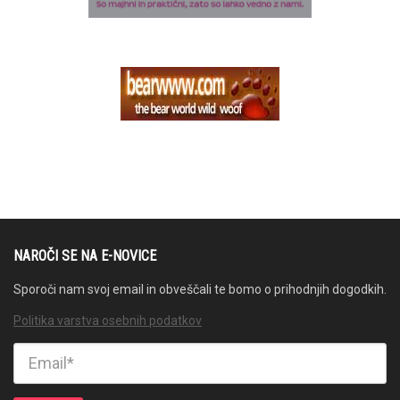
NAROČI SE NA E-NOVICE
Sporoči nam svoj email in obveščali te bomo o prihodnjih dogodkih.
Politika varstva osebnih podatkov