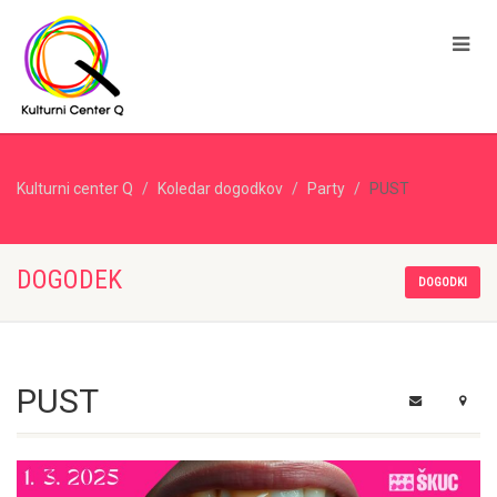
Kulturni center Q
Koledar dogodkov
Party
PUST
DOGODEK
DOGODKI
PUST