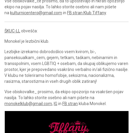
Vse obiskovalke_ce prosimo, da to upoštevajo in hkrati opozorijo
ekipo na pojav nasilja. To lahko storite osebno ali nam pišete
na
kulturnicenterq@gmail.com
in
FB stran Klub Tiffany
.
ŠKUC-LL
obvešča:
Monokel je lezbični klub.
Lezbijke izrekamo dobrodošlico vsem kvirom, bi-,
panseksualkam_cem, gejem, tetkam, taškam, nebinarnim in
transspolnim, vsem LGBTIQ + osebam, da skupaj oblikujemo varen
prostor, kjer je prepovedano vsakršno verbalno in/ali fizično nasilje.
V klubu ne toleriramo homofobije, seksizma, nacionalizma,
rasizma, starostizma in vseh drugih oblik zatiranj!
Vse obiskovalke_ prosimo, da ekipo opozorijo na vsakršen pojav
nasilja. To lahko storite osebno ali nam pišete na
monokelklub@gmail.com
,
IG
in
FB stran
kluba Monokel.