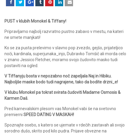
PUST v klubih Monokel & Tiffany!
Pripravljamo najbolj razvratno pustno zabavo v mestu, na kateri
ne smete manjkati!
Ko se za pusta prelevimo v slavno pop zvezdo, gejšo, prijateljico
noči, kardinala, superjunaka_injo, Dubravko Tomšič ali morda celo
v znano Jessico Fletcher, moramo svojo čudovito masko tudi
postaviti na ogled.
V Tiffanyju bosta v nepozabno noč zapeljala Naj in Hibiku.
Najboljše maske bodo tudi nagrajene, tako da bodite drzni_e!
V klubu Monokel pa tokrat svirata čudoviti Madame Osmosis &
Karmen Daš.
Pred karnevalskim plesom vas Monokel vabi še na svetovno
premierni
SPEED DATING V MASKAH!
Spoznajte osebo, s katero se ujemate v rdečih zastavah ali svojo
sorodno dušo, skrito pod kilo pudra. Prijave obvezne na