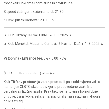
monokelklub@gmail.com
ali na
IG profil
kluba.
S speed datingom začenjamo ob 21:30!
Klubski pustni karneval: 23:00 – 5:00.
▲
Klub Tiffany: DJ Naj, Hibiku
▲
1. 3. 2025
▲
▲
Klub Monokel: Madame Osmosis & Karmen Daš
▲
1. 3. 2025 ▲
Vstopnina / Entrance fee
: 5 € < 0.00 > 7 €
ŠKUC
– Kulturni center Q obvešča:
Klub Tiffany predstavlja varen prostor, ki ga sooblikujemo vsi_e,
namenjen GLBTQ skupnosti, kjer je prepovedano vsakršno
verbalno ali fizično nasilje. Prav tako se ne tolerira homofobije,
bifobije, transfobije, seksizma, nacionalizma, rasizma in drugih
oblik zatiranj.