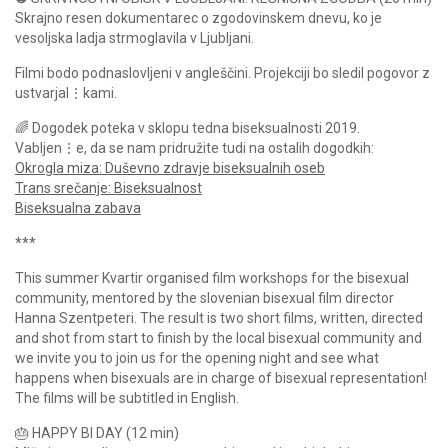
Skrajno resen dokumentarec o zgodovinskem dnevu, ko je
vesoljska ladja strmoglavila v Ljubljani.
Filmi bodo podnaslovljeni v angleščini. Projekciji bo sledil pogovor z
ustvarjal⋮kami.
🌈 Dogodek poteka v sklopu tedna biseksualnosti 2019.
Vabljen⋮e, da se nam pridružite tudi na ostalih dogodkih:
Okrogla miza: Duševno zdravje biseksualnih oseb
Trans srečanje: Biseksualnost
Biseksualna zabava
***
This summer Kvartir organised film workshops for the bisexual
community, mentored by the slovenian bisexual film director
Hanna Szentpeteri. The result is two short films, written, directed
and shot from start to finish by the local bisexual community and
we invite you to join us for the opening night and see what
happens when bisexuals are in charge of bisexual representation!
The films will be subtitled in English.
🎂 HAPPY BI DAY (12 min)