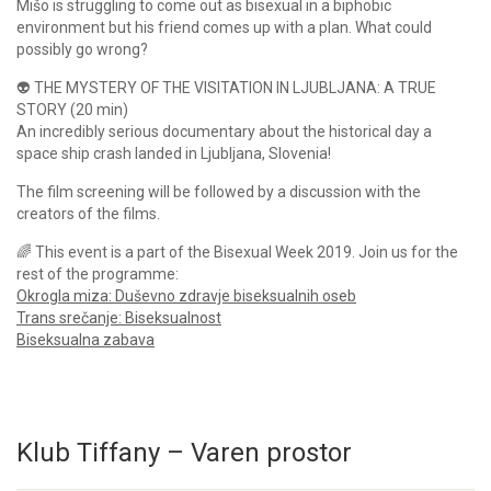
Mišo is struggling to come out as bisexual in a biphobic
environment but his friend comes up with a plan. What could
possibly go wrong?
👽 THE MYSTERY OF THE VISITATION IN LJUBLJANA: A TRUE
STORY (20 min)
An incredibly serious documentary about the historical day a
space ship crash landed in Ljubljana, Slovenia!
The film screening will be followed by a discussion with the
creators of the films.
🌈 This event is a part of the Bisexual Week 2019. Join us for the
rest of the programme:
Okrogla miza: Duševno zdravje biseksualnih oseb
Trans srečanje: Biseksualnost
Biseksualna zabava
Klub Tiffany – Varen prostor