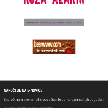
NAROČI SE NA E-NOVICE
Sporoči nam svoj email in obveščali te bomo o prihodnjih dogodkih.
Politika varstva osebnih podatkov