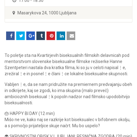
17:00 - 18:30
Masarykova 24, 1000 Ljubljana
To poletje sta na Kvartirjevih biseksualnih filmskih delavnicah pod
mentorstvom slovenske biseksualne filmske režiserke Hanne
Szentpeteri nastala dva kratka filma, ki so ju v celoti napisal⋮e,
zrežiral⋮e in posnel⋮e člani⋮ce lokalne biseksualne skupnosti.
Vabljen⋮e, da se nam pridružite na premiernem predvajanju obeh
in odkrijete, kaj se zgodi, ko ima skupina (malo preveč)
ambicioznih biseksual⋮k popoln nadzor nad filmsko upodobitvijo
biseksualnosti.
🎂 HAPPY BI DAY (12 min)
Mišo ne ve, kako naj se razkrije kot biseksualec v bifobnem okolju,
a s pomočjo prijateljice skuje načrt. Mu bo uspelo?
👽 SKRIVNOSTNI OBISK V LJUBLJANI: RESNIČNA ZGODBA (20 min)