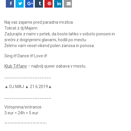
Naj vas zajame pred paradna mrzlica.
Tokrat z dj Majem.
Zažurajte z nami v petek, da boste lahko v soboto ponosni in
srečni z dvignjenimi glavami, hodili po mestu.
Želimo vam vesel vikend polen zanosa in ponosa.
Sing it! Dance it! Love it!
Klub Tiffany
– najbolj queer zabava v mestu.
____________________
▲ DJ MAJ ▲ 21.6.2019▲
____________________
Vstopnina/entrance:
3 eur < 24h > 5 eur
————————–————-