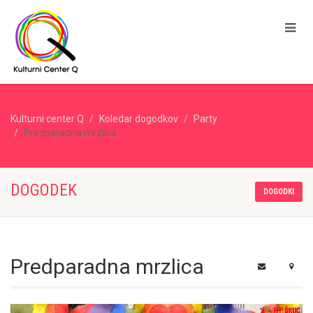
Kulturni center Q
Koledar dogodkov
Party
Predparadna mrzlica
DOGODEK
DOGODKI
Predparadna mrzlica