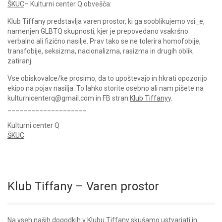
ŠKUC
– Kulturni center Q obvešča:
Klub Tiffany predstavlja varen prostor, ki ga sooblikujemo vsi_e,
namenjen GLBTQ skupnosti, kjer je prepovedano vsakršno
verbalno ali fizično nasilje. Prav tako se ne tolerira homofobije,
transfobije, seksizma, nacionalizma, rasizma in drugih oblik
zatiranj.
Vse obiskovalce/ke prosimo, da to upoštevajo in hkrati opozorijo
ekipo na pojav nasilja. To lahko storite osebno ali nam pišete na
kulturnicenterq@gmail.com in FB stran
Klub Tiffany
y.
____________________
Kulturni center Q
ŠKUC
Klub Tiffany – Varen prostor
Na vseh naših dogodkih v Klubu Tiffany skušamo ustvarjati in