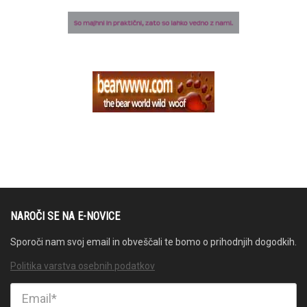
NAROČI SE NA E-NOVICE
Sporoči nam svoj email in obveščali te bomo o prihodnjih dogodkih.
Politika varstva osebnih podatkov