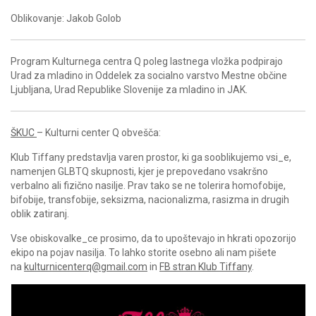
Oblikovanje: Jakob Golob
Program Kulturnega centra Q poleg lastnega vložka podpirajo
Urad za mladino in Oddelek za socialno varstvo Mestne občine
Ljubljana, Urad Republike Slovenije za mladino in JAK.
ŠKUC
– Kulturni center Q obvešča:
Klub Tiffany predstavlja varen prostor, ki ga sooblikujemo vsi_e,
namenjen GLBTQ skupnosti, kjer je prepovedano vsakršno
verbalno ali fizično nasilje. Prav tako se ne tolerira homofobije,
bifobije, transfobije, seksizma, nacionalizma, rasizma in drugih
oblik zatiranj.
Vse obiskovalke_ce prosimo, da to upoštevajo in hkrati opozorijo
ekipo na pojav nasilja. To lahko storite osebno ali nam pišete
na
kulturnicenterq@gmail.com
in
FB stran Klub Tiffany
.