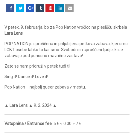
V petek, 9. februarja, bo za Pop Nation vročico na plesišču skrbela
Lara Lens
.
POP NATION je sproščena in priljubljena petkova zabava, kjer smo
LGBT osebe lahko to kar smo. Svobodni in sproščeni ljudje, ki se
zabavajo pod ponosno mavrično zastavo!
Zato se nam pridruži v petek tudi ti!
Sing it! Dance it! Love it!
Pop Nation – najbolj queer zabava v mestu.
▲ Lara Lens ▲ 9. 2. 2024 ▲
Vstopnina / Entrance fee
: 5 € < 0.00 > 7 €