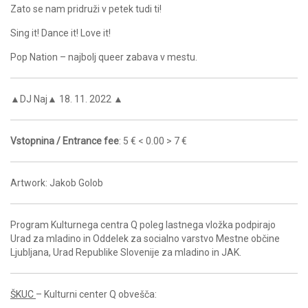
Zato se nam pridruži v petek tudi ti!
Sing it! Dance it! Love it!
Pop Nation – najbolj queer zabava v mestu.
▲DJ Naj▲ 18. 11. 2022 ▲
Vstopnina / Entrance fee
: 5 € < 0.00 > 7 €
Artwork: Jakob Golob
Program Kulturnega centra Q poleg lastnega vložka podpirajo
Urad za mladino in Oddelek za socialno varstvo Mestne občine
Ljubljana, Urad Republike Slovenije za mladino in JAK.
ŠKUC
– Kulturni center Q obvešča: