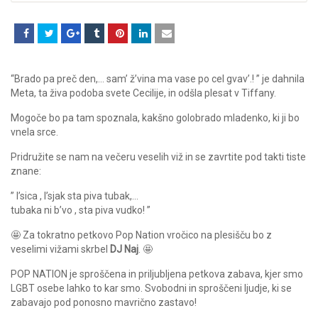
“Brado pa preč den,… sam’ ž’vina ma vase po cel gvav’.! ” je dahnila
Meta, ta živa podoba svete Cecilije, in odšla plesat v Tiffany.
Mogoče bo pa tam spoznala, kakšno golobrado mladenko, ki ji bo
vnela srce.
Pridružite se nam na večeru veselih viž in se zavrtite pod takti tiste
znane:
” l’sica , l’sjak sta piva tubak,…
tubaka ni b’vo , sta piva vudko! ”
🤩 Za tokratno petkovo Pop Nation vročico na plesišču bo z
veselimi vižami skrbel
DJ Naj
. 🤩
POP NATION je sproščena in priljubljena petkova zabava, kjer smo
LGBT osebe lahko to kar smo. Svobodni in sproščeni ljudje, ki se
zabavajo pod ponosno mavrično zastavo!