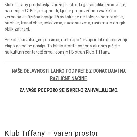
Klub Tiffany predstavlja varen prostor, ki ga sooblikujemo vsi_e,
namenjen GLBTQ skupnosti, kjer je prepovedano vsakršno
verbalno ali fizično nasilje. Prav tako se ne tolerira homofobije,
bifobije, transfobije, seksizma, nacionalizma, rasizma in drugih
oblik zatiranj.
Vse obiskovalke_ce prosimo, da to upoštevajo in hkrati opozorijo
ekipo na pojav nasilja. To lahko storite osebno ali nam pišete
na
kulturnicenterq@gmail.com
in
FB stran Klub Tiffany
.
NAŠE DEJAVNOSTI LAHKO PODPRETE Z DONACIJAMI NA
RAZLIČNE NAČINE.
ZA VAŠO PODPORO SE ISKRENO ZAHVALJUJEMO.
Klub Tiffany – Varen prostor