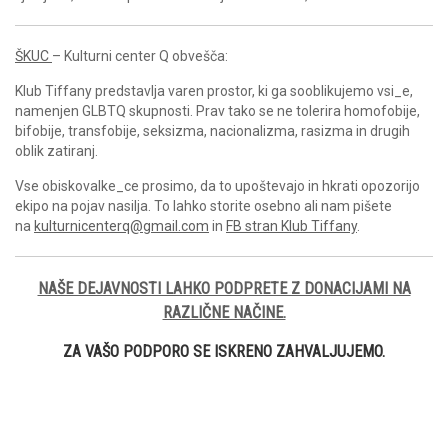
ŠKUC
– Kulturni center Q obvešča:
Klub Tiffany predstavlja varen prostor, ki ga sooblikujemo vsi_e,
namenjen GLBTQ skupnosti. Prav tako se ne tolerira homofobije,
bifobije, transfobije, seksizma, nacionalizma, rasizma in drugih
oblik zatiranj.
Vse obiskovalke_ce prosimo, da to upoštevajo in hkrati opozorijo
ekipo na pojav nasilja. To lahko storite osebno ali nam pišete
na
kulturnicenterq@gmail.com
in
FB stran Klub Tiffany
.
NAŠE DEJAVNOSTI LAHKO PODPRETE Z DONACIJAMI NA
RAZLIČNE NAČINE.
ZA VAŠO PODPORO SE ISKRENO ZAHVALJUJEMO.