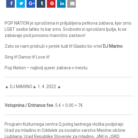
POP NATION je sproščena in priljubljena petkova zabava, kjer smo
LGBT osebe lahko to kar smo. Svobodni in sproščeni ljudje, ki se
zabavajo pod ponosno mavrično zastavo!
Zato se nam pridruži v petek tudi ti! Glasbo bo vrtel
DJ Marino
.
Sing it! Dance it! Love it!
Pop Nation – najbolj queer zabava v mestu.
▲ DJ MARINO▲ 1. 4. 2022 ▲
Vstopnina / Entrance fee
: 5 € < 0.00 > 7€
Program Kulturnega centra Q poleg lastnega vložka podpirajo
Urad za mladino in Oddelek za socialno varstvo Mestne občine
Ljubljana, Urad Republike Slovenije za mladino, JAK in JSKD.