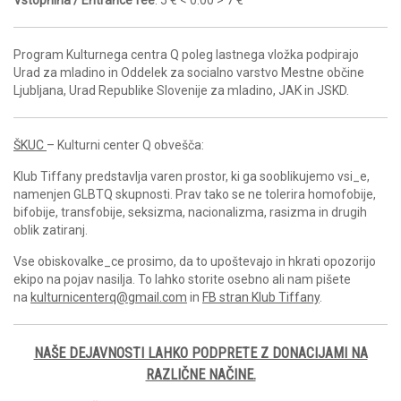
Vstopnina / Entrance fee
: 5 € < 0.00 > 7 €
Program Kulturnega centra Q poleg lastnega vložka podpirajo
Urad za mladino in Oddelek za socialno varstvo Mestne občine
Ljubljana, Urad Republike Slovenije za mladino, JAK in JSKD.
ŠKUC
– Kulturni center Q obvešča:
Klub Tiffany predstavlja varen prostor, ki ga sooblikujemo vsi_e,
namenjen GLBTQ skupnosti. Prav tako se ne tolerira homofobije,
bifobije, transfobije, seksizma, nacionalizma, rasizma in drugih
oblik zatiranj.
Vse obiskovalke_ce prosimo, da to upoštevajo in hkrati opozorijo
ekipo na pojav nasilja. To lahko storite osebno ali nam pišete
na
kulturnicenterq@gmail.com
in
FB stran Klub Tiffany
.
NAŠE DEJAVNOSTI LAHKO PODPRETE Z DONACIJAMI NA
RAZLIČNE NAČINE.