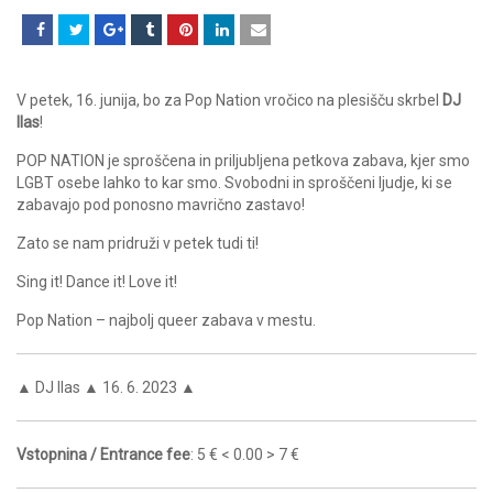
V petek, 16. junija, bo za Pop Nation vročico na plesišču skrbel
DJ
Ilas
!
POP NATION je sproščena in priljubljena petkova zabava, kjer smo
LGBT osebe lahko to kar smo. Svobodni in sproščeni ljudje, ki se
zabavajo pod ponosno mavrično zastavo!
Zato se nam pridruži v petek tudi ti!
Sing it! Dance it! Love it!
Pop Nation – najbolj queer zabava v mestu.
▲ DJ Ilas ▲ 16. 6. 2023 ▲
Vstopnina / Entrance fee
: 5 € < 0.00 > 7 €