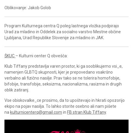
Oblikovanje: Jakob Golob
Program Kulturnega centra Q poleg lastnega vložka podpirajo
Urad za mladino in Oddelek za socialno varstvo Mestne občine
Ljubljana, Urad Republike Slovenije za mladino in JAK.
ŠKUC
– Kulturni center Q obvešča:
Klub Tiffany predstavlja varen prostor, ki ga sooblikujemo vsi_e,
namenjen GLBTQ skupnosti, kjer je prepovedano vsakršno
verbalno ali fizično nasilje. Prav tako se ne tolerira homofobije,
bifobije, transfobije, seksizma, nacionalizma, rasizma in drugih
oblik zatiranj.
Vse obiskovalke_ce prosimo, da to upoštevajo in hkrati opozorijo
ekipo na pojav nasilja. To lahko storite osebno ali nam pišete
na
kulturnicenterq@gmail.com
in
FB stran Klub Tiffany
.