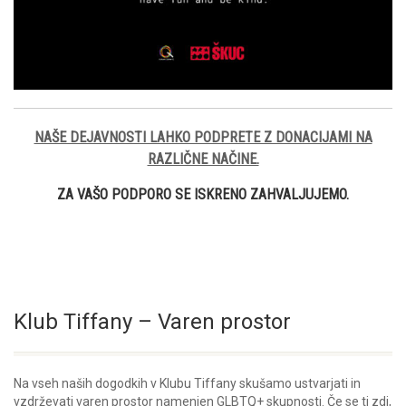
NAŠE DEJAVNOSTI LAHKO PODPRETE Z DONACIJAMI NA
RAZLIČNE NAČINE.
ZA VAŠO PODPORO SE ISKRENO ZAHVALJUJEMO.
Klub Tiffany – Varen prostor
Na vseh naših dogodkih v Klubu Tiffany skušamo ustvarjati in
vzdrževati varen prostor namenjen GLBTQ+ skupnosti. Če se ti zdi,