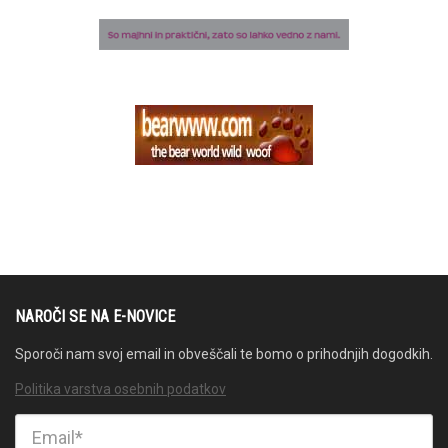
NAROČI SE NA E-NOVICE
Sporoči nam svoj email in obveščali te bomo o prihodnjih dogodkih.
Politika varstva osebnih podatkov