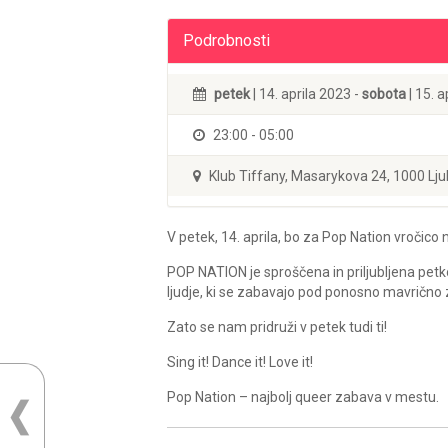
Podrobnosti
petek
| 14. aprila 2023 -
sobota
| 15. a
23:00 - 05:00
Klub Tiffany, Masarykova 24, 1000 Lju
V petek, 14. aprila, bo za Pop Nation vročico 
POP NATION je sproščena in priljubljena pet
ljudje, ki se zabavajo pod ponosno mavrično 
Zato se nam pridruži v petek tudi ti!
Sing it! Dance it! Love it!
Pop Nation – najbolj queer zabava v mestu.