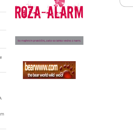
ne
a,
nam