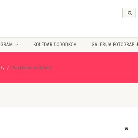
OGRAM
KOLEDAR DOGODKOV
GALERIJA FOTOGRAFIJ
rty
Pop Nation w/dj Dani
i