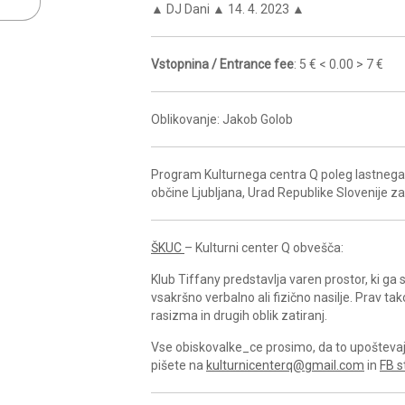
▲ DJ Dani ▲ 14. 4. 2023 ▲
Vstopnina / Entrance fee
: 5 € < 0.00 > 7 €
Oblikovanje: Jakob Golob
Program Kulturnega centra Q poleg lastnega 
občine Ljubljana, Urad Republike Slovenije z
ŠKUC
– Kulturni center Q obvešča:
Klub Tiffany predstavlja varen prostor, ki g
vsakršno verbalno ali fizično nasilje. Prav ta
rasizma in drugih oblik zatiranj.
Vse obiskovalke_ce prosimo, da to upoštevajo 
pišete na
kulturnicenterq@gmail.com
in
FB s