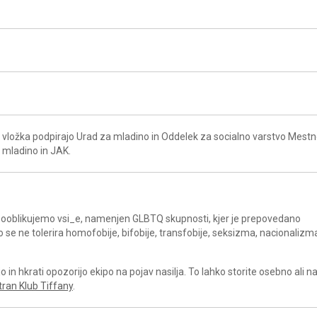
vložka podpirajo Urad za mladino in Oddelek za socialno varstvo Mest
a mladino in JAK.
a sooblikujemo vsi_e, namenjen GLBTQ skupnosti, kjer je prepovedano
ko se ne tolerira homofobije, bifobije, transfobije, seksizma, nacionalizm
in hkrati opozorijo ekipo na pojav nasilja. To lahko storite osebno ali 
tran Klub Tiffany
.