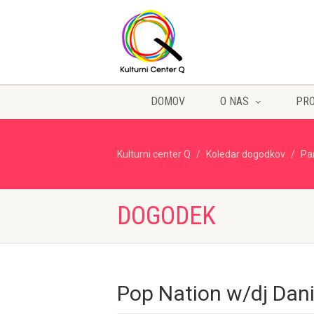
DOMOV
O NAS
PR
Kulturni center Q
Koledar dogodkov
Pa
DOGODEK
Pop Nation w/dj Dan