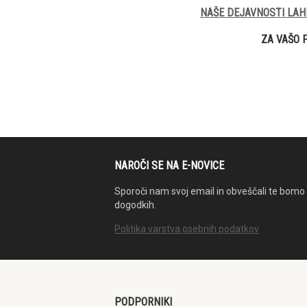
NAŠE DEJAVNOSTI LAH
ZA VAŠO 
NAROČI SE NA E-NOVICE
Sporoči nam svoj email in obveščali te bomo 
dogodkih.
Politika varstva osebnih podatkov
PODPORNIKI