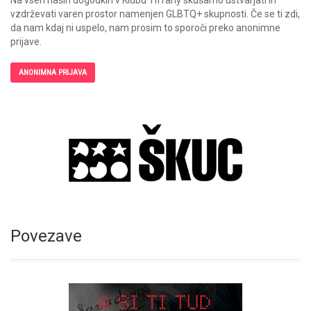
Na vseh naših dogodkih v Klubu Tiffany skušamo ustvarjati in
vzdrževati varen prostor namenjen GLBTQ+ skupnosti. Če se ti zdi,
da nam kdaj ni uspelo, nam prosim to sporoči preko anonimne
prijave.
ANONIMNA PRIJAVA
Povezave