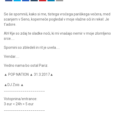
Se še spomniš, kako si me, tistega vročega pariškega večera, med
scanjem v Seno, koperneče pogledal v moje vlažne oči in rekel: Je
t’adore.
Ah! Kje so zdaj te sladke noči, ki mi vnašajo nemir v moje zlomljeno
srce…..
Spomini so zbledeli in rit je uvela…..
Vendar…..
Vedno nama bo ostal Pariz.
▲ POP NATION ▲ 31.3.2017▲
▲DJ Zois ▲
____________________
Vstopnina/entrance:
3 eur < 24h > 5 eur
____________________