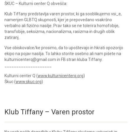
ŠKUC – Kulturni center Q obvešča:
Klub Tiffany predstavlja varen prostor, ki ga sooblikujemo vsi_e,
namenjen GLBTQ skupnosti, kjer je prepovedano vsakršno
verbalno ali fizično nasilje. Prav tako se ne tolerira homofobije,
transfobije, seksizma, nacionalizma, rasizma in drugih oblik
zatiranj.
Vse obiskovalce/ke prosimo, da to upoštevajo in hkrati opozorijo
ekipo na pojav nasilja. To lahko storite osebno ali nam pišete na
kulturnicenterq@gmail.com in FB stran kluba Tiffany.
____________________
Kulturni center Q (
www.kulturnicenterq.org
)
Škuc (
www.skuc.org
)
Klub Tiffany – Varen prostor