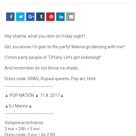
Hey shante, what you doin on friday night?
Girl, you know i’m goin to the party! Wanna go dancing with me?
C’mon party people of Tiffany. Let’s get sickening!!
And remember do not throw no shade….
Dress code: DRAG, Rupaul queens, Pop art, fetiš
____________________
▲ POP NATION ▲ 11.8. 2017▲
▲DJ Marino▲
____________________
Vstopnina/entrance:
3 eur < 24h > 5 eur
Dress code: 0 eur / do 2:00