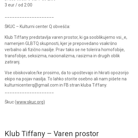
3 eur / od 2:00
____________________
ŠKUC – Kulturni center Q obvešča:
Klub Tiffany predstavlja varen prostor, ki ga sooblikujemo vsi_e,
namenjen GLBTQ skupnosti, kjer je prepovedano vsakršno
verbalno ali fizično nasilje. Prav tako se ne tolerira homofobije,
transfobije, seksizma, nacionalizma, rasizma in drugih oblik
zatiranj.
Vse obiskovalce/ke prosimo, da to upoštevajo in hkrati opozorijo
ekipo na pojav nasilja. To lahko storite osebno ali nam pišete na
kulturnicenterq@gmail.com in FB stran kluba Tiffany.
____________________
Škuc (
www.skuc.org)
Klub Tiffany – Varen prostor