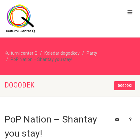
Kulturni center Q
Koledar dogodkov
Party
PoP Nation – Shantay you stay!
DOGODEK
DOGODKI
PoP Nation – Shantay
you stay!