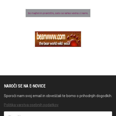
NAROČI SE NA E-NOVICE
Sporoči nam svoj email in obveščali te bomo o prihodnjih dogodkih.
Politika varstva osebnih podatkov