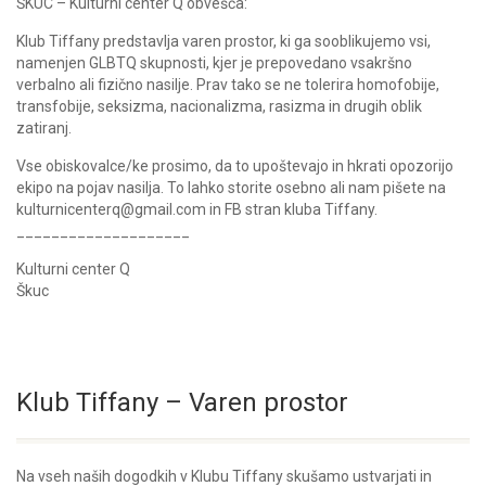
ŠKUC – Kulturni center Q obvešča:
Klub Tiffany predstavlja varen prostor, ki ga sooblikujemo vsi,
namenjen GLBTQ skupnosti, kjer je prepovedano vsakršno
verbalno ali fizično nasilje. Prav tako se ne tolerira homofobije,
transfobije, seksizma, nacionalizma, rasizma in drugih oblik
zatiranj.
Vse obiskovalce/ke prosimo, da to upoštevajo in hkrati opozorijo
ekipo na pojav nasilja. To lahko storite osebno ali nam pišete na
kulturnicenterq@gmail.com in FB stran kluba Tiffany.
____________________
Kulturni center Q
Škuc
Klub Tiffany – Varen prostor
Na vseh naših dogodkih v Klubu Tiffany skušamo ustvarjati in