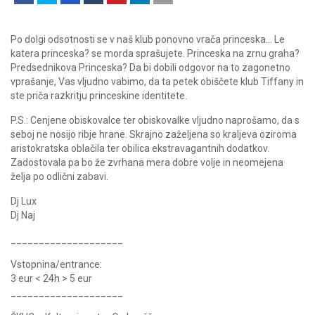
Po dolgi odsotnosti se v naš klub ponovno vrača princeska… Le
katera princeska? se morda sprašujete. Princeska na zrnu graha?
Predsednikova Princeska? Da bi dobili odgovor na to zagonetno
vprašanje, Vas vljudno vabimo, da ta petek obiščete klub Tiffany in
ste priča razkritju princeskine identitete.
P.S.: Cenjene obiskovalce ter obiskovalke vljudno naprošamo, da s
seboj ne nosijo ribje hrane. Skrajno zaželjena so kraljeva oziroma
aristokratska oblačila ter obilica ekstravagantnih dodatkov.
Zadostovala pa bo že zvrhana mera dobre volje in neomejena
želja po odlični zabavi.
Dj Lux
Dj Naj
____________________
Vstopnina/entrance:
3 eur < 24h > 5 eur
____________________