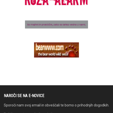
NAROČI SE NA E-NOVICE
Sporoči nam svoj email in obveščali te bomo o prihodnjih dogodkih.