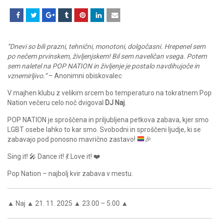
“Dnevi so bili prazni, tehnični, monotoni, dolgočasni. Hrepenel sem
po nečem prvinskem, življenjskem! Bil sem naveličan vsega. Potem
sem naletel na POP NATION in življenje je postalo navdihujoče in
vznemirljivo.”
– Anonimni obiskovalec
V majhen klubu z velikim srcem bo temperaturo na tokratnem Pop
Nation večeru celo noč dvigoval
DJ Naj
.
POP NATION je sproščena in priljubljena petkova zabava, kjer smo
LGBT osebe lahko to kar smo. Svobodni in sproščeni ljudje, ki se
zabavajo pod ponosno mavrično zastavo!
🎉
Sing it! 🎤 Dance it! 💃 Love it! ❤️
Pop Nation – najbolj kvir zabava v mestu.
▲ Naj ▲ 21. 11. 2025 ▲ 23.00 – 5.00 ▲