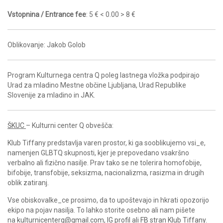
Vstopnina / Entrance fee
: 5 € < 0.00 > 8 €
Oblikovanje: Jakob Golob
Program Kulturnega centra Q poleg lastnega vložka podpirajo
Urad za mladino Mestne občine Ljubljana, Urad Republike
Slovenije za mladino in JAK.
ŠKUC
– Kulturni center Q obvešča:
Klub Tiffany predstavlja varen prostor, ki ga sooblikujemo vsi_e,
namenjen GLBTQ skupnosti, kjer je prepovedano vsakršno
verbalno ali fizično nasilje. Prav tako se ne tolerira homofobije,
bifobije, transfobije, seksizma, nacionalizma, rasizma in drugih
oblik zatiranj.
Vse obiskovalke_ce prosimo, da to upoštevajo in hkrati opozorijo
ekipo na pojav nasilja. To lahko storite osebno ali nam pišete
na
kulturnicenterq@gmail.com
,
IG profil
ali
FB stran Klub Tiffany
.