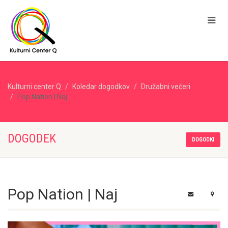
Kulturni center Q
Koledar dogodkov
Družabni večeri
Pop Nation | Naj
DOGODEK
DOGODKI
Pop Nation | Naj