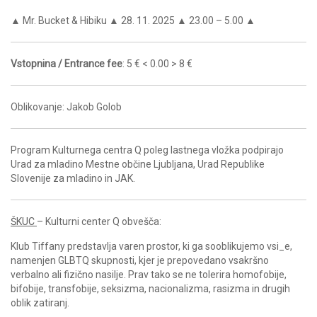
▲ Mr. Bucket & Hibiku ▲ 28. 11. 2025 ▲ 23.00 – 5.00 ▲
Vstopnina / Entrance fee
: 5 € < 0.00 > 8 €
Oblikovanje: Jakob Golob
Program Kulturnega centra Q poleg lastnega vložka podpirajo
Urad za mladino Mestne občine Ljubljana, Urad Republike
Slovenije za mladino in JAK.
ŠKUC
– Kulturni center Q obvešča:
Klub Tiffany predstavlja varen prostor, ki ga sooblikujemo vsi_e,
namenjen GLBTQ skupnosti, kjer je prepovedano vsakršno
verbalno ali fizično nasilje. Prav tako se ne tolerira homofobije,
bifobije, transfobije, seksizma, nacionalizma, rasizma in drugih
oblik zatiranj.