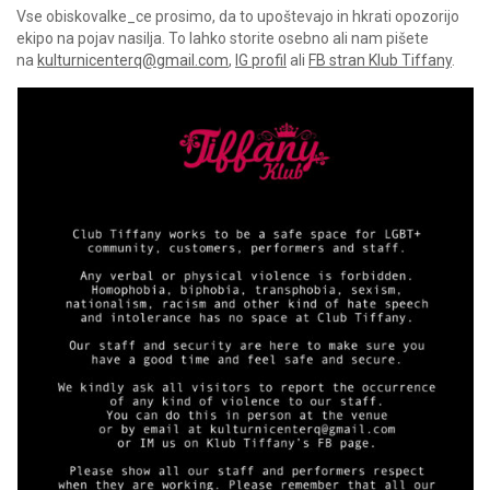
Vse obiskovalke_ce prosimo, da to upoštevajo in hkrati opozorijo
ekipo na pojav nasilja. To lahko storite osebno ali nam pišete
na
kulturnicenterq@gmail.com
,
IG profil
ali
FB stran Klub Tiffany
.