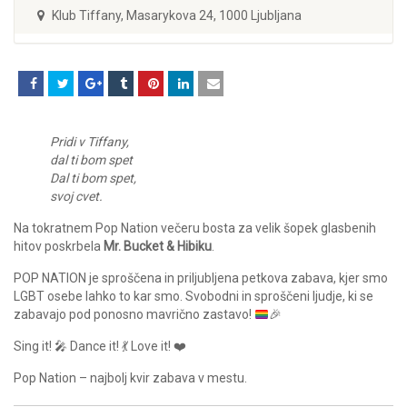
Klub Tiffany, Masarykova 24, 1000 Ljubljana
Pridi v Tiffany,
dal ti bom spet
Dal ti bom spet,
svoj cvet.
Na tokratnem Pop Nation večeru bosta za velik šopek glasbenih
hitov poskrbela
Mr. Bucket & Hibiku
.
POP NATION je sproščena in priljubljena petkova zabava, kjer smo
LGBT osebe lahko to kar smo. Svobodni in sproščeni ljudje, ki se
zabavajo pod ponosno mavrično zastavo!
🎉
Sing it! 🎤 Dance it! 💃 Love it! ❤️
Pop Nation – najbolj kvir zabava v mestu.