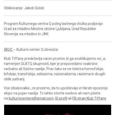
Oblikovanje: Jakob Golob
Program Kulturnega centra Q poleg lastnega vložka podpirajo
Urad za mladino Mestne občine Ljubljana, Urad Republike
Slovenije za mladino in JAK.
ŠKUC
– Kulturni center Q obvešča:
Klub Tiffany predstavlja varen prostor, ki ga sooblikujemo vsi_e,
namenjen GLBTQ skupnosti, kjer je prepovedano vsakršno
verbalno ali fizično nasilje. Prav tako se ne tolerira homofobije,
bifobije, transfobije, seksizma, nacionalizma, rasizma in drugih
oblik zatiranj.
Vse obiskovalke_ce prosimo, da to upoštevajo in hkrati opozorijo
ekipo na pojav nasilja. To lahko storite osebno ali nam pišete
na
kulturnicenterq@gmail.com
,
IG profil
ali
FB stran Klub Tiffany
.