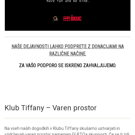
NAŠE DEJAVNOSTI LAHKO PODPRETE Z DONACIJAMI NA
RAZLIČNE NAČINE.
ZA VAŠO PODPORO SE ISKRENO ZAHVALJUJEMO.
Klub Tiffany – Varen prostor
Na vseh naših dogodkih v Klubu Tiffany skušamo ustvarjati in
vzdrževati varen prostor namenjen GLBTQ+ skupnosti. Če se ti zdi,