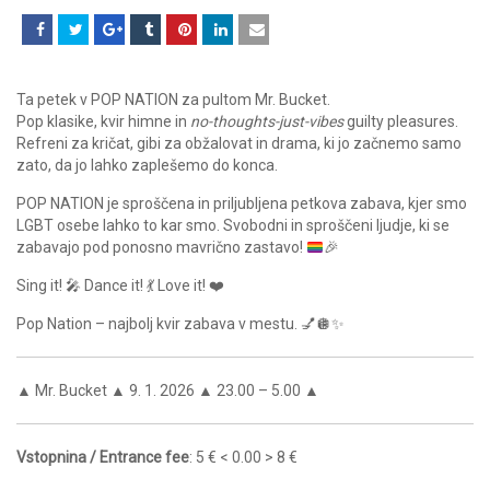
Ta petek v
POP NATION
za pultom
Mr. Bucket
.
Pop klasike, kvir himne in
no-thoughts-just-vibes
guilty pleasures.
Refreni za kričat, gibi za obžalovat in drama, ki jo začnemo samo
zato, da jo lahko zaplešemo do konca.
POP NATION je sproščena in priljubljena petkova zabava, kjer smo
LGBT osebe lahko to kar smo. Svobodni in sproščeni ljudje, ki se
zabavajo pod ponosno mavrično zastavo!
🎉
Sing it! 🎤 Dance it! 💃 Love it! ❤️
Pop Nation – najbolj kvir zabava v mestu. 💅🪩✨
▲ Mr. Bucket ▲ 9. 1. 2026 ▲ 23.00 – 5.00 ▲
Vstopnina / Entrance fee
: 5 € < 0.00 > 8 €