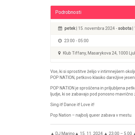
Podrobnosti
petek
| 15. novembra 2024 -
sobota
|
23:00 - 05:00
Klub Tiffany, Masarykova 24, 1000 Lju
Vse, ki si sprostitve želijo v intimnejšem okolj
POP NATION, petkovo klasiko darežjive jeseni 
POP NATION je sproščena in priljubljena pet
ljudje, ki se zabavajo pod ponosno mavrično 
Sing it! Dance it! Love it!
Pop Nation – najbolj queer zabava v mestu.
▲ DJ Marino▲ 15. 11. 2024 ▲ 23.00 – 5.00