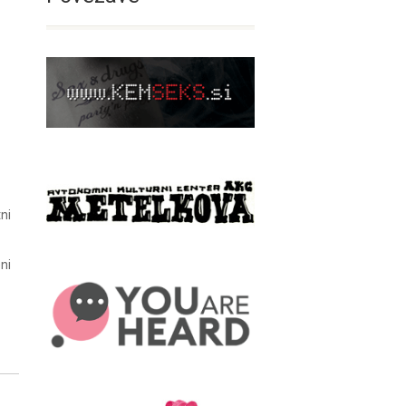
tni
ni