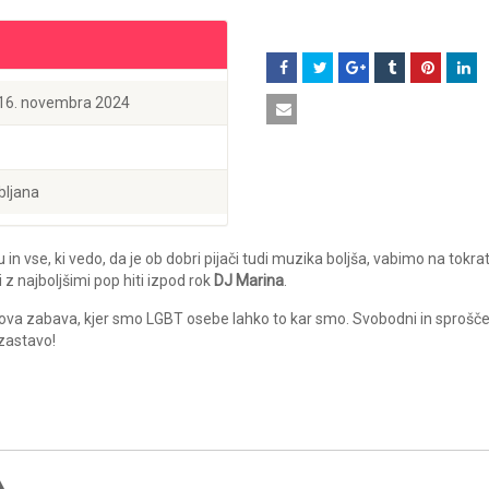
 16. novembra 2024
bljana
u in vse, ki vedo, da je ob dobri pijači tudi muzika boljša, vabimo na tokra
z najboljšimi pop hiti izpod rok
DJ Marina
.
kova zabava, kjer smo LGBT osebe lahko to kar smo. Svobodni in sprošče
zastavo!
 ▲