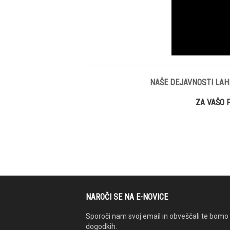
NAŠE DEJAVNOSTI LAH
ZA VAŠO 
NAROČI SE NA E-NOVICE
Sporoči nam svoj email in obveščali te bomo 
dogodkih.