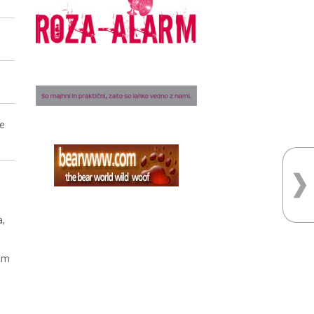
ne
a,
nam