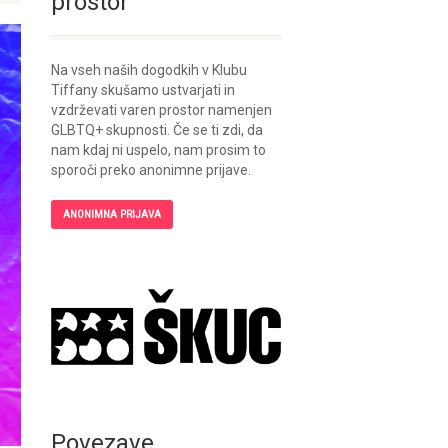
prostor
Na vseh naših dogodkih v Klubu
Tiffany skušamo ustvarjati in
vzdrževati varen prostor namenjen
GLBTQ+ skupnosti. Če se ti zdi, da
nam kdaj ni uspelo, nam prosim to
sporoči preko anonimne prijave.
ANONIMNA PRIJAVA
Povezave