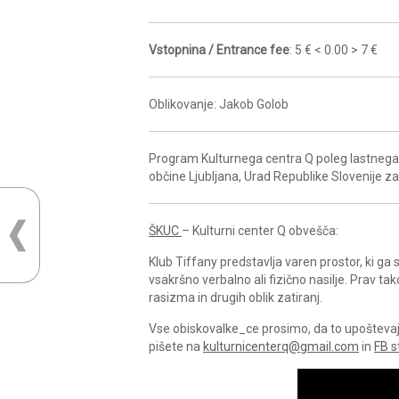
Vstopnina / Entrance fee
: 5 € < 0.00 > 7 €
Oblikovanje: Jakob Golob
Program Kulturnega centra Q poleg lastnega 
občine Ljubljana, Urad Republike Slovenije z
ŠKUC
– Kulturni center Q obvešča:
Klub Tiffany predstavlja varen prostor, ki g
vsakršno verbalno ali fizično nasilje. Prav ta
rasizma in drugih oblik zatiranj.
Vse obiskovalke_ce prosimo, da to upoštevajo 
pišete na
kulturnicenterq@gmail.com
in
FB s