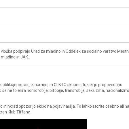
vložka podpirajo Urad za mladino in Oddelek za socialno varstvo Mest
a mladino in JAK.
a sooblikujemo vsi_e, namenjen GLBTQ skupnosti, kjer je prepovedano
ko se ne tolerira homofobije, bifobije, transfobije, seksizma, nacionalizm
in hkrati opozorijo ekipo na pojav nasilja. To lahko storite osebno ali 
tran Klub Tiffany
.