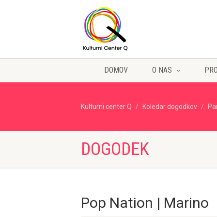
DOMOV
O NAS
PR
Kulturni center Q
Koledar dogodkov
Pa
DOGODEK
Pop Nation | Marino