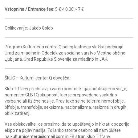
Vstopnina / Entrance fee
: 5 € < 0.00 > 7 €
Oblikovanje: Jakob Golob
Program Kulturnega centra Q poleg lastnega vložka podpirajo
Urad za mladino in Oddelek za socialno varstvo Mestne občine
Ljubljana, Urad Republike Slovenije za mladino in JAK.
ŠKUC
– Kulturni center Q obvešča:
Klub Tiffany predstavlja varen prostor, ki ga sooblikujemo vsi_e,
namenjen GLBTQ skupnosti, kjer je prepovedano vsakršno
verbalno ali fizično nasilje. Prav tako se ne tolerira homofobije,
bifobije, transfobije, seksizma, nacionalizma, rasizma in drugih
oblik zatiranj.
Vse obiskovalke_ce prosimo, da to upoštevajo in hkrati opozorijo
ekipo na pojav nasilja. To lahko storite osebno ali nam pišete
na
kulturnicenterq@gmail.com
in
FB stran Klub Tiffany
.