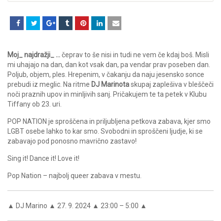
Moj_ najdražji_ …
čeprav to še nisi in tudi ne vem če kdaj boš. Misli
mi uhajajo na dan, dan kot vsak dan, pa vendar prav poseben dan.
Poljub, objem, ples. Hrepenim, v čakanju da naju jesensko sonce
prebudi iz meglic. Na ritme
DJ Marinota
skupaj zaplešiva v bleščeči
noči praznih upov in minljivih sanj. Pričakujem te ta petek v Klubu
Tiffany ob 23. uri.
POP NATION je sproščena in priljubljena petkova zabava, kjer smo
LGBT osebe lahko to kar smo. Svobodni in sproščeni ljudje, ki se
zabavajo pod ponosno mavrično zastavo!
Sing it! Dance it! Love it!
Pop Nation – najbolj queer zabava v mestu.
▲ DJ Marino ▲ 27. 9. 2024 ▲ 23:00 – 5:00 ▲