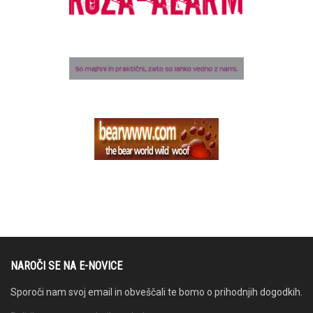
NAROČI SE NA E-NOVICE
Sporoči nam svoj email in obveščali te bomo o prihodnjih dogodkih.