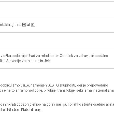
ntaktirajte na
FB
ali
IG.
vložka podpirajo Urad za mladino ter Oddelek za zdravje in socialno
ike Slovenije za mladino in JAK.
a sooblikujemo vsi_e, namenjen GLBTQ skupnosti, kjer je prepovedano
ko se ne tolerira homofobije, bifobije, transfobije, seksizma, nacionalizm
in hkrati opozorijo ekipo na pojav nasilja. To lahko storite osebno ali 
il
ali
FB stran Klub Tiffany
.