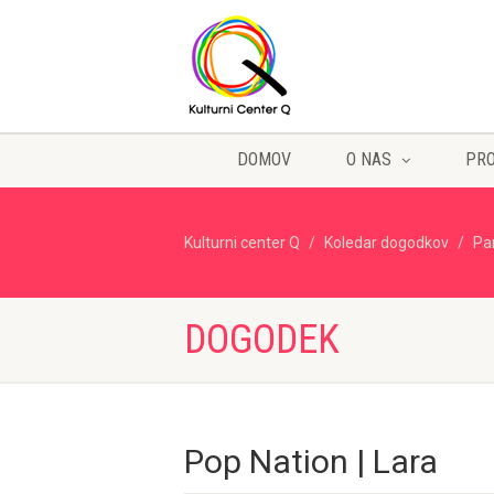
DOMOV
O NAS
PR
Kulturni center Q
Koledar dogodkov
Pa
DOGODEK
Pop Nation | Lara