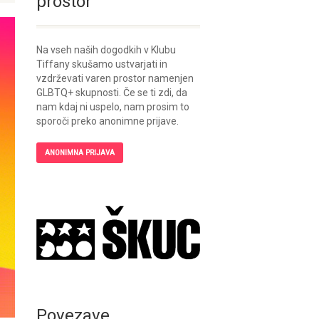
prostor
Na vseh naših dogodkih v Klubu
Tiffany skušamo ustvarjati in
vzdrževati varen prostor namenjen
GLBTQ+ skupnosti. Če se ti zdi, da
nam kdaj ni uspelo, nam prosim to
sporoči preko anonimne prijave.
ANONIMNA PRIJAVA
Povezave