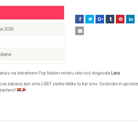
lija 2026
bljana
turo na tokratnem Pop Nation večeru celo noč dvigovala
Lara
.
kova zabava, kjer smo LGBT osebe lahko to kar smo. Svobodni in sprošče
 zastavo!