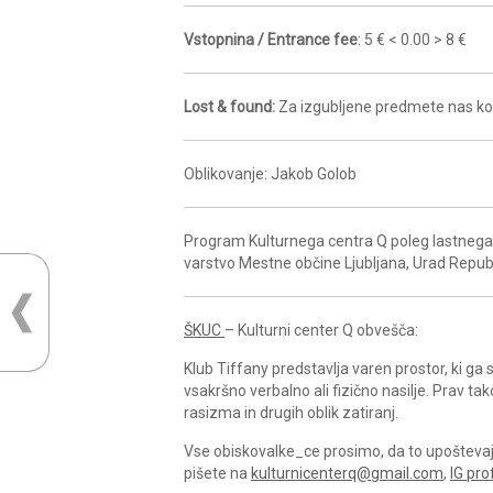
Vstopnina / Entrance fee
: 5 € < 0.00 > 8 €
Lost & found:
Za izgubljene predmete nas ko
Oblikovanje: Jakob Golob
Program Kulturnega centra Q poleg lastnega 
varstvo Mestne občine Ljubljana, Urad Republ
ŠKUC
– Kulturni center Q obvešča:
Klub Tiffany predstavlja varen prostor, ki g
vsakršno verbalno ali fizično nasilje. Prav ta
rasizma in drugih oblik zatiranj.
Vse obiskovalke_ce prosimo, da to upoštevajo 
pišete na
kulturnicenterq@gmail.com
,
IG prof