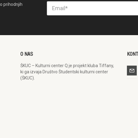
o prihodnjih
O NAS
KON
ŠKUC – Kulturni center Q je projekt kluba Tiffany,
ki ga izvaja Društvo Študentski kulturni center
(ŠKUC).