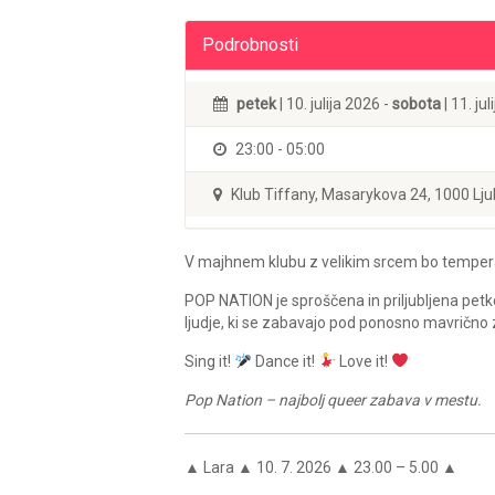
Podrobnosti
petek
| 10. julija 2026 -
sobota
| 11. ju
23:00 - 05:00
Klub Tiffany, Masarykova 24, 1000 Lju
V majhnem klubu z velikim srcem bo tempera
POP NATION je sproščena in priljubljena pet
ljudje, ki se zabavajo pod ponosno mavrično
Sing it!
Dance it!
Love it!
Pop Nation – najbolj queer zabava v mestu.
▲ Lara ▲ 10. 7. 2026 ▲ 23.00 – 5.00 ▲