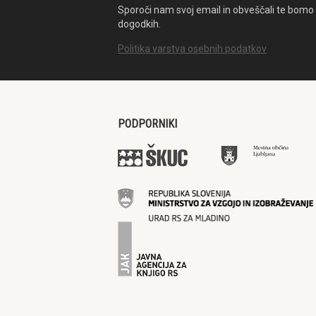
Sporoči nam svoj email in obveščali te bomo 
dogodkih.
Politika varstva osebnih podatkov
PODPORNIKI