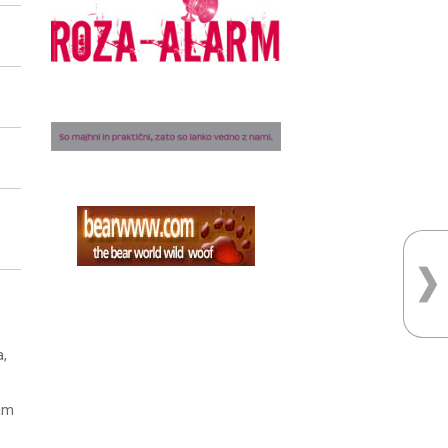
a,
nam