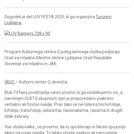
Dogodek je del LUV FESTA 2025, ki ga organizira
Turizem
Ljubljana
.
Program Kulturnega centra Q poleg lastnega vložka podpirajo
Urad za mladino Mestne občine Ljubljana, Urad Republike
Slovenije za mladino in JAK.
ŠKUC
– Kulturni center Q obvešča:
Klub Tiffany predstavlja varen prostor, ki ga sooblikujemo vsi_e,
namenjen GLBTQ skupnosti, kjer je prepovedano vsakršno
verbalno ali fizično nasilje. Prav tako se ne tolerira homofobije,
bifobije, transfobije, seksizma, nacionalizma, rasizma in drugih
oblik zatiranj.
Vse obiskovalke_ce prosimo, da to upoštevajo in hkrati opozorijo
ekipo na pojav nasilja. To lahko storite osebno ali nam pišete