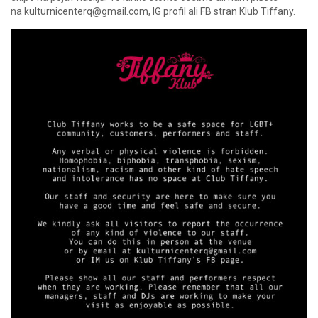
na
kulturnicenterq@gmail.com
,
IG profil
ali
FB stran Klub Tiffany
.