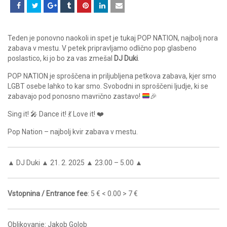
Teden je ponovno naokoli in spet je tukaj POP NATION, najbolj nora
zabava v mestu. V petek pripravljamo odlično pop glasbeno
poslastico, ki jo bo za vas zmešal
DJ Duki
.
POP NATION je sproščena in priljubljena petkova zabava, kjer smo
LGBT osebe lahko to kar smo. Svobodni in sproščeni ljudje, ki se
zabavajo pod ponosno mavrično zastavo!
🎉
Sing it! 🎤 Dance it! 💃 Love it! ❤️
Pop Nation – najbolj kvir zabava v mestu.
▲ DJ Duki ▲ 21. 2. 2025 ▲ 23.00 – 5.00 ▲
Vstopnina / Entrance fee
: 5 € < 0.00 > 7 €
Oblikovanje: Jakob Golob