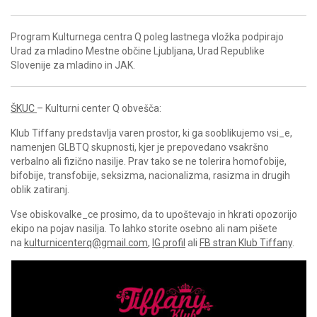
Program Kulturnega centra Q poleg lastnega vložka podpirajo
Urad za mladino Mestne občine Ljubljana, Urad Republike
Slovenije za mladino in JAK.
ŠKUC
– Kulturni center Q obvešča:
Klub Tiffany predstavlja varen prostor, ki ga sooblikujemo vsi_e,
namenjen GLBTQ skupnosti, kjer je prepovedano vsakršno
verbalno ali fizično nasilje. Prav tako se ne tolerira homofobije,
bifobije, transfobije, seksizma, nacionalizma, rasizma in drugih
oblik zatiranj.
Vse obiskovalke_ce prosimo, da to upoštevajo in hkrati opozorijo
ekipo na pojav nasilja. To lahko storite osebno ali nam pišete
na
kulturnicenterq@gmail.com
,
IG profil
ali
FB stran Klub Tiffany
.