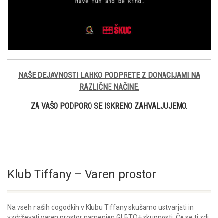
NAŠE DEJAVNOSTI LAHKO PODPRETE Z DONACIJAMI NA
RAZLIČNE NAČINE.
ZA VAŠO PODPORO SE ISKRENO ZAHVALJUJEMO.
Klub Tiffany – Varen prostor
Na vseh naših dogodkih v Klubu Tiffany skušamo ustvarjati in
vzdrževati varen prostor namenjen GLBTQ+ skupnosti. Če se ti zdi,