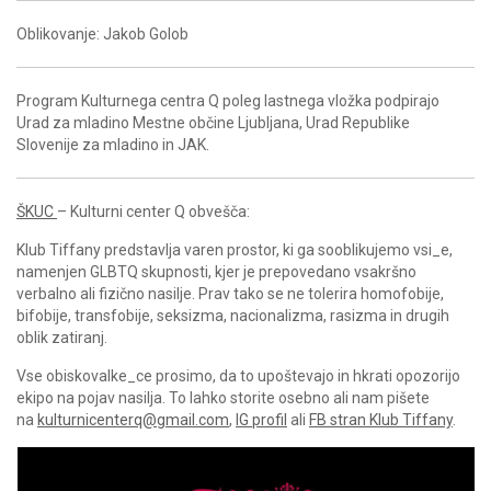
Oblikovanje: Jakob Golob
Program Kulturnega centra Q poleg lastnega vložka podpirajo
Urad za mladino Mestne občine Ljubljana, Urad Republike
Slovenije za mladino in JAK.
ŠKUC
– Kulturni center Q obvešča:
Klub Tiffany predstavlja varen prostor, ki ga sooblikujemo vsi_e,
namenjen GLBTQ skupnosti, kjer je prepovedano vsakršno
verbalno ali fizično nasilje. Prav tako se ne tolerira homofobije,
bifobije, transfobije, seksizma, nacionalizma, rasizma in drugih
oblik zatiranj.
Vse obiskovalke_ce prosimo, da to upoštevajo in hkrati opozorijo
ekipo na pojav nasilja. To lahko storite osebno ali nam pišete
na
kulturnicenterq@gmail.com
,
IG profil
ali
FB stran Klub Tiffany
.