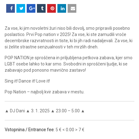
Za vse, ki jim novoletni žuri niso bili dovolj, smo pripravili posebno
poslastico. Prvi Pop nation v 2025! Za vse, ki ste zamudili vroče
decembrske razvratnosti in tiste, ki bi jih radi nadaljevali. Za vse, ki
si želite strastne senzualnosti v teh mrzlih dneh.
POP NATION je sproščena in priljubljena petkova zabava, kjer smo
LGBT osebe lahko to kar smo. Svobodni in sproščeni ljudje, ki se
zabavajo pod ponosno mavrično zastavo!
Sing it! Dance it! Love it!
Pop Nation – najbolj kvir zabava v mestu.
▲ DJ Dani ▲ 3. 1. 2025 ▲ 23.00 – 5.00 ▲
Vstopnina / Entrance fee
: 5 € < 0.00 > 7 €