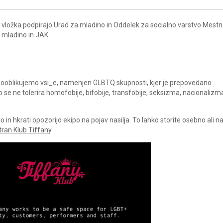
vložka podpirajo Urad za mladino in Oddelek za socialno varstvo Mest
a mladino in JAK.
a sooblikujemo vsi_e, namenjen GLBTQ skupnosti, kjer je prepovedano
ko se ne tolerira homofobije, bifobije, transfobije, seksizma, nacionalizm
in hkrati opozorijo ekipo na pojav nasilja. To lahko storite osebno ali 
tran Klub Tiffany
.