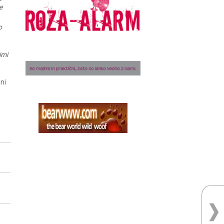
e
o
imi
ni