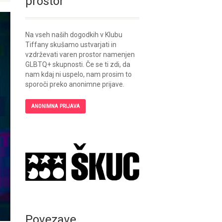
prostor
Na vseh naših dogodkih v Klubu
Tiffany skušamo ustvarjati in
vzdrževati varen prostor namenjen
GLBTQ+ skupnosti. Če se ti zdi, da
nam kdaj ni uspelo, nam prosim to
sporoči preko anonimne prijave.
ANONIMNA PRIJAVA
Povezave