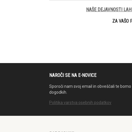
NAŠE DEJAVNOSTI LAH
ZA VAŠO 
NAROČI SE NA E-NOVICE
Sporoči nam svoj email in obveščali te bomo 
dogodkih.
Politika varstva osebnih podatkov