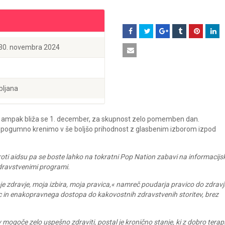
 30. novembra 2024
bljana
t, ampak bliža se 1. december, za skupnost zelo pomemben dan.
 pogumno krenimo v še boljšo prihodnost z glasbenim izborom izpod
i aidsu pa se boste lahko na tokratni Pop Nation zabavi na informacijsk
 zdravstvenimi programi.
je zdravje, moja izbira, moja pravica,« namreč poudarja pravico do zdravj
c in enakopravnega dostopa do kakovostnih zdravstvenih storitev, brez
 mogoče zelo uspešno zdraviti, postal je kronično stanje, ki z dobro terap