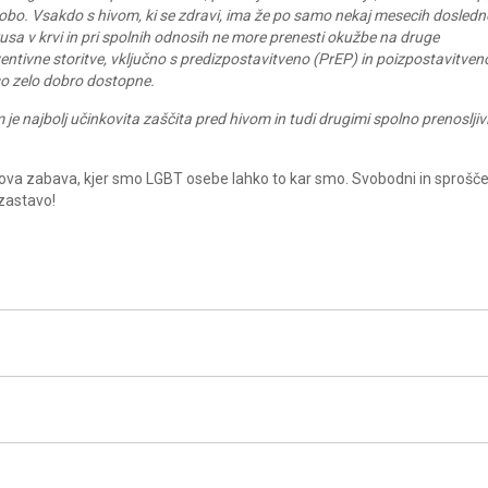
bo. Vsakdo s hivom, ki se zdravi, ima že po samo nekaj mesecih dosledn
sa v krvi in pri spolnih odnosih ne more prenesti okužbe na druge
entivne storitve, vključno s predizpostavitveno (PrEP) in poizpostavitven
 so zelo dobro dostopne.
je najbolj učinkovita zaščita pred hivom in tudi drugimi spolno prenosljiv
kova zabava, kjer smo LGBT osebe lahko to kar smo. Svobodni in sprošče
zastavo!