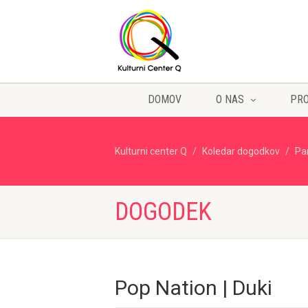
DOMOV
O NAS
PR
Kulturni center Q
Koledar dogodkov
Pa
DOGODEK
Pop Nation | Duki