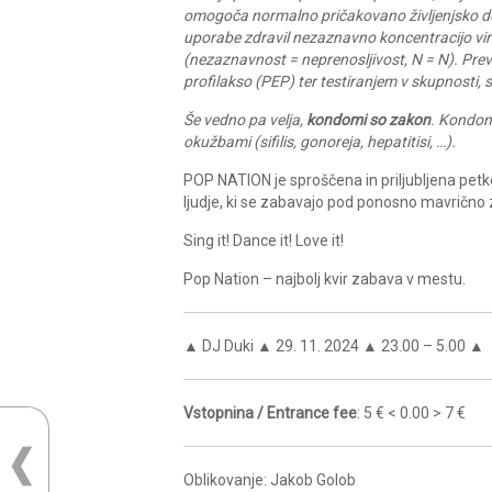
omogoča normalno pričakovano življenjsko do
uporabe zdravil nezaznavno koncentracijo viru
(nezaznavnost = neprenosljivost, N = N). Prev
profilakso (PEP) ter testiranjem v skupnosti,
Še vedno pa velja,
kondomi so zakon
. Kondom 
okužbami (sifilis, gonoreja, hepatitisi, …).
POP NATION je sproščena in priljubljena pet
ljudje, ki se zabavajo pod ponosno mavrično 
Sing it! Dance it! Love it!
Pop Nation – najbolj kvir zabava v mestu.
▲ DJ Duki ▲ 29. 11. 2024 ▲ 23.00 – 5.00 ▲
Vstopnina / Entrance fee
: 5 € < 0.00 > 7 €
Oblikovanje: Jakob Golob