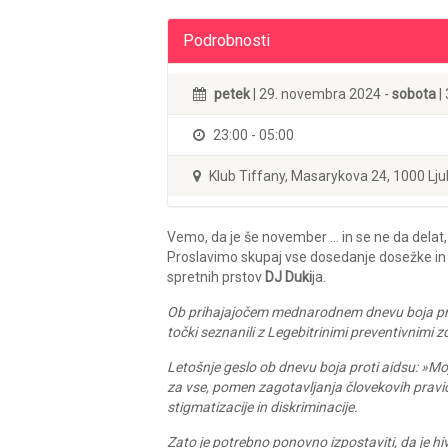
Podrobnosti
petek
| 29. novembra 2024 -
sobota
|
23:00 - 05:00
Klub Tiffany, Masarykova 24, 1000 Lju
Vemo, da je še november … in se ne da dela
Proslavimo skupaj vse dosedanje dosežke in
spretnih prstov
DJ Duki
ja.
Ob prihajajočem mednarodnem dnevu boja prot
točki seznanili z Legebitrinimi preventivnimi
Letošnje geslo ob dnevu boja proti aidsu: »Mo
za vse, pomen zagotavljanja človekovih pravi
stigmatizacije in diskriminacije.
Zato je potrebno ponovno izpostaviti, da je hiv