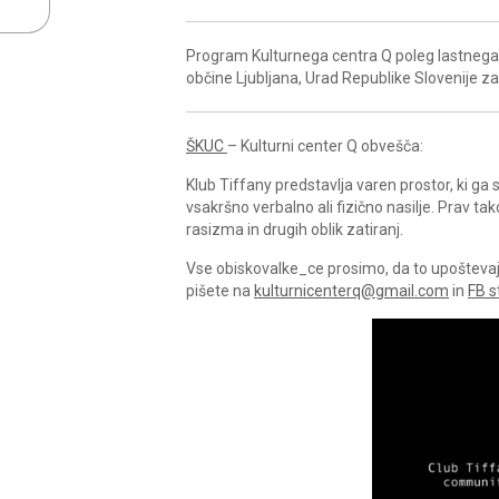
Program Kulturnega centra Q poleg lastnega 
občine Ljubljana, Urad Republike Slovenije z
ŠKUC
– Kulturni center Q obvešča:
Klub Tiffany predstavlja varen prostor, ki g
vsakršno verbalno ali fizično nasilje. Prav ta
rasizma in drugih oblik zatiranj.
Vse obiskovalke_ce prosimo, da to upoštevajo 
pišete na
kulturnicenterq@gmail.com
in
FB s