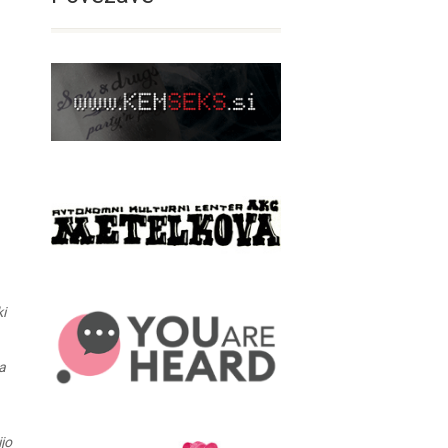
i
a
ijo