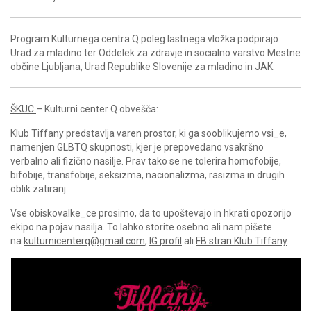
Program Kulturnega centra Q poleg lastnega vložka podpirajo
Urad za mladino ter Oddelek za zdravje in socialno varstvo Mestne
občine Ljubljana, Urad Republike Slovenije za mladino in JAK.
ŠKUC
– Kulturni center Q obvešča:
Klub Tiffany predstavlja varen prostor, ki ga sooblikujemo vsi_e,
namenjen GLBTQ skupnosti, kjer je prepovedano vsakršno
verbalno ali fizično nasilje. Prav tako se ne tolerira homofobije,
bifobije, transfobije, seksizma, nacionalizma, rasizma in drugih
oblik zatiranj.
Vse obiskovalke_ce prosimo, da to upoštevajo in hkrati opozorijo
ekipo na pojav nasilja. To lahko storite osebno ali nam pišete
na
kulturnicenterq@gmail.com
,
IG profil
ali
FB stran Klub Tiffany
.