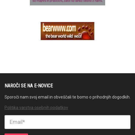
NAROČI SE NA E-NOVICE
Sporoči nam svoj email in obveščali te bomo o prihodnjih dogodkih.
Politika varstva osebnih podatkov