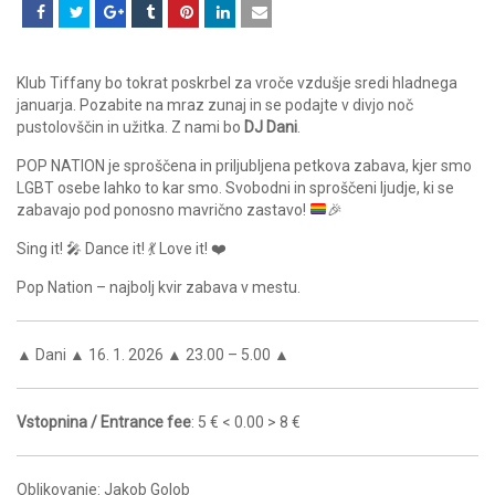
Klub Tiffany bo tokrat poskrbel za vroče vzdušje sredi hladnega
januarja. Pozabite na mraz zunaj in se podajte v divjo noč
pustolovščin in užitka. Z nami bo
DJ Dani
.
POP NATION je sproščena in priljubljena petkova zabava, kjer smo
LGBT osebe lahko to kar smo. Svobodni in sproščeni ljudje, ki se
zabavajo pod ponosno mavrično zastavo!
🎉
Sing it! 🎤 Dance it! 💃 Love it! ❤️
Pop Nation – najbolj kvir zabava v mestu.
▲ Dani ▲ 16. 1. 2026 ▲ 23.00 – 5.00 ▲
Vstopnina / Entrance fee
: 5 € < 0.00 > 8 €
Oblikovanje: Jakob Golob