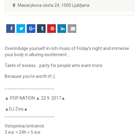
Masarykova cesta 24, 1000 Ljubljana
Overindulge yourself in rich music of Friday’s night and immerse
your body in alluring excitement….
Taste of excess….party for people who want more.
Because you’re worth it! ;)
____________________
▲ POP NATION ▲ 22.9. 2017▲
▲DJ Zois▲
____________________
Vstopnina/entrance:
3 eur < 24h > 5 eur