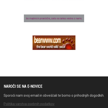
NAROČI SE NA E-NOVICE
Sporoči nam svoj email in obveščali te bomo o prihodnjih dogodkih.
Politika varstva osebnih podatkov