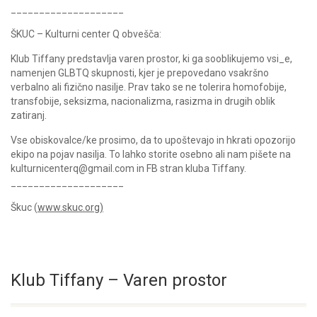
____________________
ŠKUC – Kulturni center Q obvešča:
Klub Tiffany predstavlja varen prostor, ki ga sooblikujemo vsi_e,
namenjen GLBTQ skupnosti, kjer je prepovedano vsakršno
verbalno ali fizično nasilje. Prav tako se ne tolerira homofobije,
transfobije, seksizma, nacionalizma, rasizma in drugih oblik
zatiranj.
Vse obiskovalce/ke prosimo, da to upoštevajo in hkrati opozorijo
ekipo na pojav nasilja. To lahko storite osebno ali nam pišete na
kulturnicenterq@gmail.com in FB stran kluba Tiffany.
____________________
Škuc (
www.skuc.org)
Klub Tiffany – Varen prostor