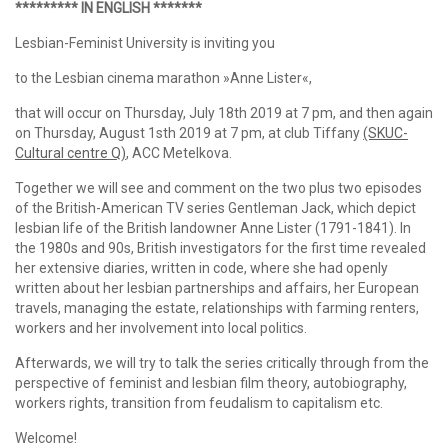
********* IN ENGLISH *******
Lesbian-Feminist University is inviting you
to the Lesbian cinema marathon
»
Anne Lister«
,
that will occur on
Thursday, July 18th 2019 at 7 pm
, and then again
on
Thursday, August 1sth 2019 at 7 pm, at club Tiffan
y
(SKUC-
Cultural centre Q)
, ACC Metelkova.
Together we will see and comment on the two plus two episodes
of the British-American TV series Gentleman Jack, which depict
lesbian life of the British landowner Anne Lister (1791-1841). In
the 1980s and 90s, British investigators for the first time revealed
her extensive diaries, written in code, where she had openly
written about her lesbian partnerships and affairs, her European
travels, managing the estate, relationships with farming renters,
workers and her involvement into local politics.
Afterwards, we will try to talk the series critically through from the
perspective of feminist and lesbian film theory, autobiography,
workers rights, transition from feudalism to capitalism etc.
Welcome!