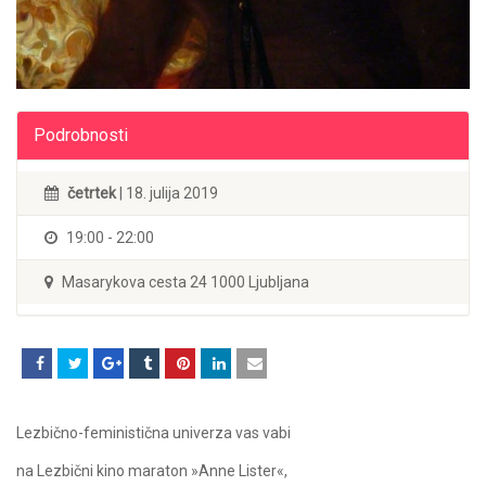
Podrobnosti
četrtek
| 18. julija 2019
19:00 - 22:00
Masarykova cesta 24 1000 Ljubljana
Lezbično-feministična univerza vas vabi
na
Lezbični kino maraton »
Anne Lister«
,