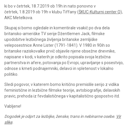
ki bo
v četrtek, 18.7.
2019 ob 19h
in nato ponovno v
četrtek,
1.8.2019
ob 19h
v klubu Tiffany
(
ŠKUC-Kulturni center Q
),
AKC Metelkova.
Skupaj si bomo ogledale in komentirale vsakič po dva dela
britansko-ameriške TV serije Džentlemen Jack, filmske
upodobitve lezbičnega življenja britanske zemljiške
veleposestnice Anne Lister (1791-1841). V 1980 in 90ih so
britanske raziskovalke prvič objavile njene obsežne dnevnike,
napisane v kodi, v katerih je odkrito popisala svoja lezbična
partnerstva in afere, potovanja po Evropi, upravljanje s posestvijo,
odnose s kmeti podnajemniki, delavci in vpletenost v lokalno
politiko.
Sledi pogovor, v katerem bomo kritično premislile serijo z vidika
feministične in lezbične filmske teorije, avtobiografije, delavskih
pravic, prehoda iz fevdalističnega v kapitalistično gospostvo itd.
Vabljene!
Dogodek je odprt za lezbijke, ženske, trans in nebinarne osebe.
Vir
slike
.