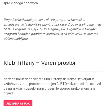
sproščenega pogovora.
Dogodek/aktivnost poteka v okviru programa Kemseks:
zmanjševanje tveganj povezanih z uporabo drog in spolnostjo med
MSM. Program izvajajo
ŠKUC Magnus
, DIC
Legebitra
in
DrogArt
.
Program finančno podpirata Ministrstvo za zdravje RS in Mestna
občina Ljubljana.
Klub Tiffany – Varen prostor
Na vseh naših dogodkih v Klubu Tiffany skušamo ustvarjati in
vzdrževati varen prostor namenjen GLBTQ+ skupnosti. Če se ti zdi,
da nam kdaj ni uspelo, nam prosim to sporoči preko anonimne
prijave.
ANONIMNA PRIJAVA