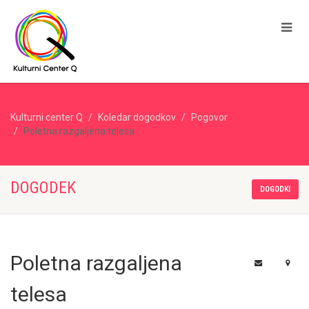
Kulturni center Q
Koledar dogodkov
Pogovor
Poletna razgaljena telesa
DOGODEK
DOGODKI
Poletna razgaljena
telesa