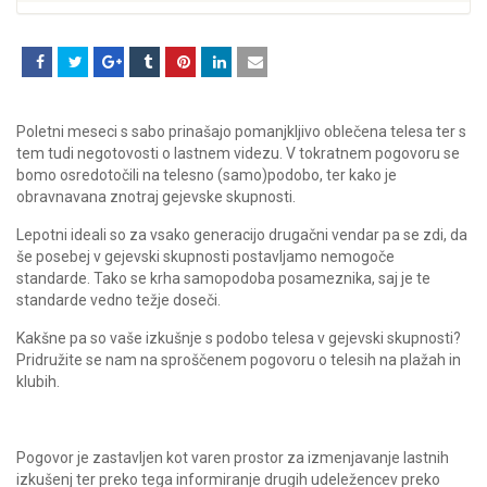
Poletni meseci s sabo prinašajo pomanjkljivo oblečena telesa ter s
tem tudi negotovosti o lastnem videzu. V tokratnem pogovoru se
bomo osredotočili na telesno (samo)podobo, ter kako je
obravnavana znotraj gejevske skupnosti.
Lepotni ideali so za vsako generacijo drugačni vendar pa se zdi, da
še posebej v gejevski skupnosti postavljamo nemogoče
standarde. Tako se krha samopodoba posameznika, saj je te
standarde vedno težje doseči.
Kakšne pa so vaše izkušnje s podobo telesa v gejevski skupnosti?
Pridružite se nam na sproščenem pogovoru o telesih na plažah in
klubih.
Pogovor je zastavljen kot varen prostor za izmenjavanje lastnih
izkušenj ter preko tega informiranje drugih udeležencev preko