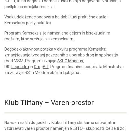
30. 11, in na dogodku bomo skušali na njih odgovoriti. Vprašanja
pošljite na info@kemseks.si
Vsak udeleženec pogovora bo dobil tudi praktično darilo –
Kemseks.si party paketek
Program Kemseks.si je namenjena gejem in biseksualnim
moškim, ki se srečujejo s kemseksom.
Dogodek/aktivnost poteka v okviru programa Kemseks:
zmanjševanje tveganj povezanih z uporabo drog in spolnostjo
med MSM. Program izvajajo
ŠKUC Magnus
,
DIC
Legebitra
in
DrogArt
. Program finančno podpirata Ministrstvo
za zdravje RS in Mestna občina Ljubljana.
Klub Tiffany – Varen prostor
Na vseh naših dogodkih v Klubu Tiffany skušamo ustvarjati in
vzdrževati varen prostor namenjen GLBTQ+ skupnosti. Če se ti zdi,