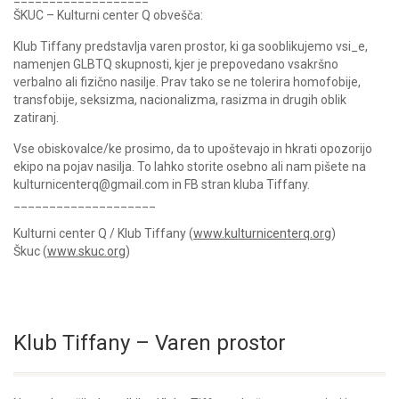
ŠKUC – Kulturni center Q obvešča:
Klub Tiffany predstavlja varen prostor, ki ga sooblikujemo vsi_e,
namenjen GLBTQ skupnosti, kjer je prepovedano vsakršno
verbalno ali fizično nasilje. Prav tako se ne tolerira homofobije,
transfobije, seksizma, nacionalizma, rasizma in drugih oblik
zatiranj.
Vse obiskovalce/ke prosimo, da to upoštevajo in hkrati opozorijo
ekipo na pojav nasilja. To lahko storite osebno ali nam pišete na
kulturnicenterq@gmail.com in FB stran kluba Tiffany.
____________________
Kulturni center Q / Klub Tiffany (
www.kulturnicenterq.org
)
Škuc (
www.skuc.org
)
Klub Tiffany – Varen prostor