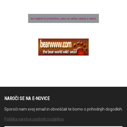
NAROČI SE NA E-NOVICE
Sporoči nam svoj email in obveščali te bomo o prihodnjih dogodkih.
Politika varstva osebnih podatkov