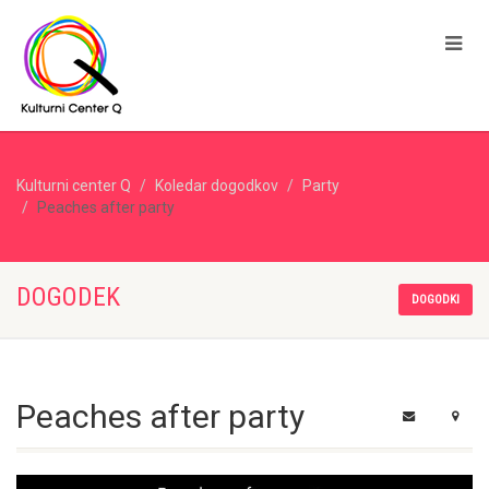
Kulturni center Q
Koledar dogodkov
Party
Peaches after party
DOGODEK
DOGODKI
Peaches after party